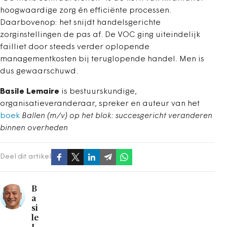
hoogwaardige zorg én efficiënte processen.
Daarbovenop: het snijdt handelsgerichte
zorginstellingen de pas af. De VOC ging uiteindelijk
failliet door steeds verder oplopende
managementkosten bij teruglopende handel. Men is
dus gewaarschuwd.
Basile Lemaire
is bestuurskundige,
organisatieveranderaar, spreker en auteur van het
boek
Ballen (m/v) op het blok: succesgericht veranderen
binnen overheden
Deel dit artikel
B
a
si
le