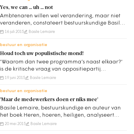
Yes, we can … uh … not
Ambtenaren willen wel verandering, maar niet
veranderen, constateert bestuurskundige Basile
Lemaire
16 juli 2015
Basile Lemaire
bestuur en organisatie
Houd toch uw populistische mond!
'Waarom dan twee programma’s naast elkaar?'
is de kritische vraag van oppositiepartij
Gemeente Lokaal aan de wethouder. En…
19 juni 2015
Basile Lemaire
bestuur en organisatie
'Maar de medewerkers doen er niks mee'
Basile Lemaire, bestuurskundige en auteur van
het boek Heren, hoeren, heiligen, analyseert
waarom veranderprocessen bij de overheid
20 mei 2015
Basile Lemaire
zelden…