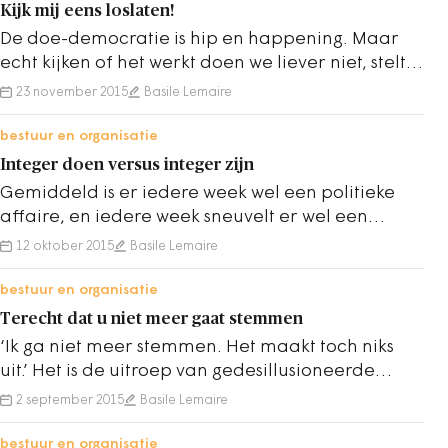
Kijk mij eens loslaten!
De doe-democratie is hip en happening. Maar
echt kijken of het werkt doen we liever niet, stelt
Basile Lemaire. We zijn geen…
23 november 2015
Basile Lemaire
bestuur en organisatie
Integer doen versus integer zijn
Gemiddeld is er iedere week wel een politieke
affaire, en iedere week sneuvelt er wel een
wethouder op een integriteitskwestie. Dat…
12 oktober 2015
Basile Lemaire
bestuur en organisatie
Terecht dat u niet meer gaat stemmen
‘Ik ga niet meer stemmen. Het maakt toch niks
uit.’ Het is de uitroep van gedesillusioneerde
kiezers. Een korte analyse van de…
2 september 2015
Basile Lemaire
bestuur en organisatie