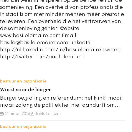
flexibel weet in te spelen op de behoeften uit de
samenleving. Een overheid van professionals die
in staat is om met minder mensen meer prestatie
te leveren. Een overheid die het vertrouwen van
de samenleving geniet. Website:
www.basilelemaire.com Email:
basile@basilelemaire.com LinkedIn:
http://nl.linkedin.com/in/basilelemaire Twitter:
http://twitter.com/basilelemaire
bestuur en organisatie
Worst voor de burger
Burgerbegroting en referendum: het klinkt mooi
maar zolang de politiek het niet aandurft om
werkelijk macht te delen, wordt aan de
11 maart 2016
Basile Lemaire
inwoners…
bestuur en organisatie