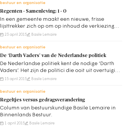
bestuur en organisatie
Regenten - Samenleving: 1 - 0
In een gemeente maakt een nieuwe, frisse
lijsttrekker zich op om op inhoud de verkiezingen
te winnen. Maar partijregenten zitten daar,…
23 april 2015
Basile Lemaire
bestuur en organisatie
De ‘Darth Vaders’ van de Nederlandse politiek
De Nederlandse politiek kent de nodige ‘Darth
Vaders’. Het zijn de politici die ooit uit overtuiging
in de politiek aan de slag zijn…
15 april 2015
Basile Lemaire
bestuur en organisatie
Regeltjes versus gedragsverandering
Column van bestuurskundige Basile Lemaire in
Binnenlands Bestuur.
1 april 2015
Basile Lemaire