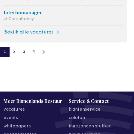
Interimmanager
JS Consultancy
Bekijk alle vacatures
1
2
3
4
Meer Binnenlands Bestuur
Service & Contact
vacatures
klantenservice
events
colofon
whitepapers
ingezonden stukken