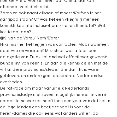
hoefde Aleid Wolfsen niet naar China, dat kan
allemaal veel dichterbij.
Zaten ze ook naast elkaar, of moest Wolfsen in het
gangpad staan? Of was het een vliegtuig met een
koninklijke suite inclusief bankstel en theetafel? Wat
kostte dat dan?
@S. van de Vate / Neth Water
Niks mis met het leggen van contacten. Maar wanneer,
door wie en waarom? Misschien was alleen een
delegatie van Zuid-Holland wel effectiever geweest:
bundeling van kennis. En dan die kennis delen met de
vijf andere provincies/steden die dan thuis waren
gebleven, en andere geïnteresseerde Nederlandse
overheden.
De rat-race om maar vanuit elk Nederlands
provinciestadje met zoveel mogelijk mensen in verre
oorden te netwerken heeft toch een geur van dat het in
de lage landen een beetje te saai is voor de
heren/dames die ook eens wat anders willen, op