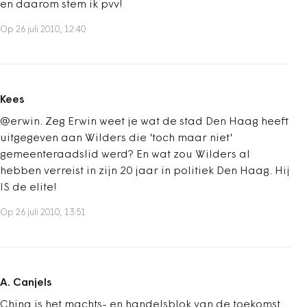
en daarom stem ik pvv!
Op 26 juli 2010, 12:40
Kees
@erwin. Zeg Erwin weet je wat de stad Den Haag heeft
uitgegeven aan Wilders die 'toch maar niet'
gemeenteraadslid werd? En wat zou Wilders al
hebben verreist in zijn 20 jaar in politiek Den Haag. Hij
IS de elite!
Op 26 juli 2010, 13:51
A. Canjels
China is het machts- en handelsblok van de toekomst.