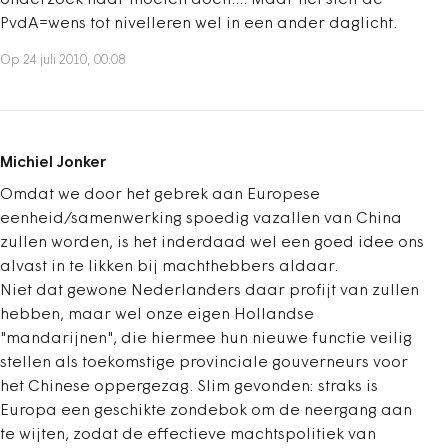
onderzoek naar moeten doen.... Maar het stelt de
PvdA=wens tot nivelleren wel in een ander daglicht.
Op 24 juli 2010, 00:08
Michiel Jonker
Omdat we door het gebrek aan Europese
eenheid/samenwerking spoedig vazallen van China
zullen worden, is het inderdaad wel een goed idee ons
alvast in te likken bij machthebbers aldaar.
Niet dat gewone Nederlanders daar profijt van zullen
hebben, maar wel onze eigen Hollandse
"mandarijnen", die hiermee hun nieuwe functie veilig
stellen als toekomstige provinciale gouverneurs voor
het Chinese oppergezag. Slim gevonden: straks is
Europa een geschikte zondebok om de neergang aan
te wijten, zodat de effectieve machtspolitiek van