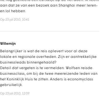
NL nog geeneens een cursusje op de hei doen. Ik neem
aan dat ze van een bezoek aan Shanghai meer leren-
en lol hebben
Op 23 juli 2010, 10:41
Willemijn
Belangrijker is wat de reis oplevert voor al deze
lokale en regionale overheden. Zijn er aantrekkelijke
businessleads binnengehaald?
Detail dat vergeten is te vermelden: Wolfsen reisde
businessclass, om bij de twee meereizende leden van
het Koninklijk Huis te zitten. Anders is economyclass
gebruikelijk.
Op 23 juli 2010, 12:09