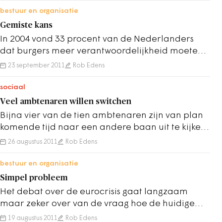
bestuur en organisatie
Gemiste kans
In 2004 vond 33 procent van de Nederlanders
dat burgers meer verantwoordelijkheid moeten
nemen, in 2011 is dat percentage gegroeid naar
23 september 2011
Rob Edens
43…
sociaal
Veel ambtenaren willen switchen
Bijna vier van de tien ambtenaren zijn van plan
komende tijd naar een andere baan uit te kijken.
Zes van de tien ambtenaren die van baan…
26 augustus 2011
Rob Edens
bestuur en organisatie
Simpel probleem
Het debat over de eurocrisis gaat langzaam
maar zeker over van de vraag hoe de huidige
crisis opgelost moet worden naar de vraag hoe
19 augustus 2011
Rob Edens