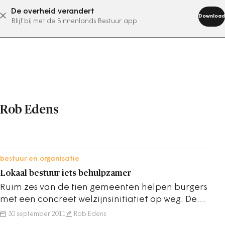
De overheid verandert
abonneer nu
Download
Blijf bij met de Binnenlands Bestuur app
Rob Edens
bestuur en organisatie
Lokaal bestuur iets behulpzamer
Ruim zes van de tien gemeenten helpen burgers
met een concreet welzijnsinitiatief op weg. De
andere gemeenten helpen niet, of reageren…
30 september 2011
Rob Edens