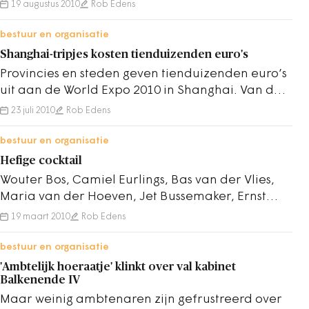
openbaar bestuur. In Binnenlands Bestuur…
19 augustus 2010
Rob Edens
bestuur en organisatie
Shanghai-tripjes kosten tienduizenden euro's
Provincies en steden geven tienduizenden euro’s
uit aan de World Expo 2010 in Shanghai. Van de
provincies gaf Utrecht het meest uit…
23 juli 2010
Rob Edens
bestuur en organisatie
Hefige cocktail
Wouter Bos, Camiel Eurlings, Bas van der Vlies,
Maria van der Hoeven, Jet Bussemaker, Ernst
Hirsch Ballin, Pieter van Geel, Johan Remkes,…
19 maart 2010
Rob Edens
bestuur en organisatie
'Ambtelijk hoeraatje' klinkt over val kabinet
Balkenende IV
Maar weinig ambtenaren zijn gefrustreerd over