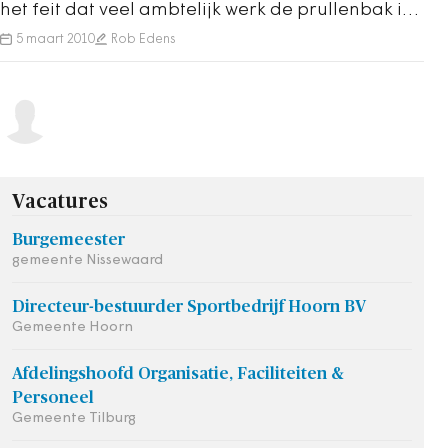
het feit dat veel ambtelijk werk de prullenbak in
kan door de val van het kabinet. Er lijkt…
5 maart 2010
Rob Edens
Vacatures
Burgemeester
gemeente Nissewaard
Directeur-bestuurder Sportbedrijf Hoorn BV
Gemeente Hoorn
Afdelingshoofd Organisatie, Faciliteiten &
Personeel
Gemeente Tilburg