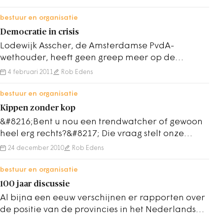
een…
bestuur en organisatie
Democratie in crisis
Lodewijk Asscher, de Amsterdamse PvdA-
wethouder, heeft geen greep meer op de
jeugdzorg en start Operatie Frankenstein om het
4 februari 2011
Rob Edens
doolhof van…
bestuur en organisatie
Kippen zonder kop
&#8216;Bent u nou een trendwatcher of gewoon
heel erg rechts?&#8217; Die vraag stelt onze
redacteur Sandra Olsthoorn aan futuroloog
24 december 2010
Rob Edens
Adjiedj…
bestuur en organisatie
100 jaar discussie
Al bijna een eeuw verschijnen er rapporten over
de positie van de provincies in het Nederlandse