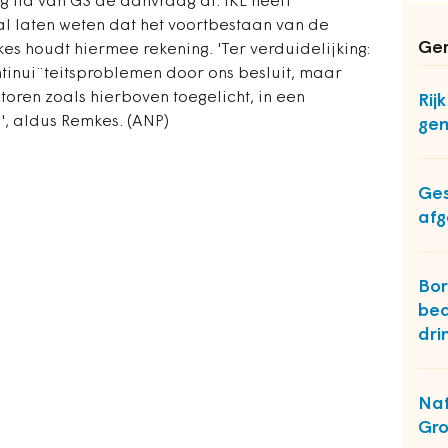
g lid van GS de aanvraag af. IKL heeft
al laten weten dat het voortbestaan van de
Ger
kes houdt hiermee rekening. 'Ter verduidelijking:
ontinui¨teitsproblemen door ons besluit, maar
toren zoals hierboven toegelicht, in een
Rijk
', aldus Remkes. (ANP)
ge
Ges
afg
Bor
bed
dri
Nat
Gro