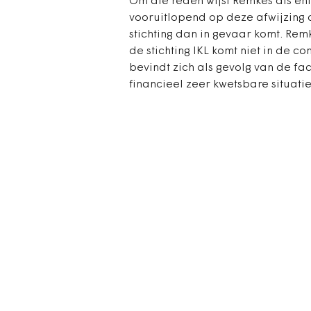
Om die reden wijst Remkes als eni
vooruitlopend op deze afwijzing 
stichting dan in gevaar komt. Rem
de stichting IKL komt niet in de c
bevindt zich als gevolg van de fac
financieel zeer kwetsbare situatie