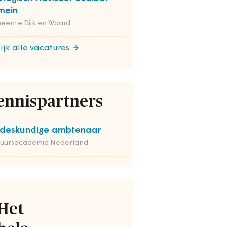
mein
eente Dijk en Waard
ijk alle vacatures
ennispartners
deskundige ambtenaar
tuursacademie Nederland
Het