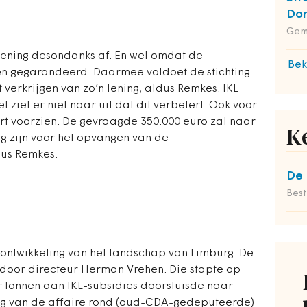
Do
Gem
 lening desondanks af. En wel omdat de
Bek
den gegarandeerd. Daarmee voldoet de stichting
verkrijgen van zo’n lening, aldus Remkes. IKL
 ziet er niet naar uit dat dit verbetert. Ook voor
ort voorzien. De gevraagde 350.000 euro zal naar
K
eg zijn voor het opvangen van de
dus Remkes.
De 
Bes
n ontwikkeling van het landschap van Limburg. De
id door directeur Herman Vrehen. Die stapte op
r tonnen aan IKL-subsidies doorsluisde naar
lg van de affaire rond (oud-CDA-gedeputeerde)