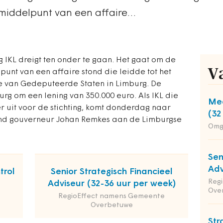
t middelpunt van een affaire…
 IKL dreigt ten onder te gaan. Het gaat om de
V
lpunt van een affaire stond die leidde tot het
ge van Gedeputeerde Staten in Limburg. De
urg om een lening van 350.000 euro. Als IKL die
Med
ber uit voor de stichting, komt donderdag naar
(32
end gouverneur Johan Remkes aan de Limburgse
Omg
Sen
Adv
trol
Senior Strategisch Financieel
Reg
Adviseur (32-36 uur per week)
Ove
RegioEffect namens Gemeente
Overbetuwe
Str