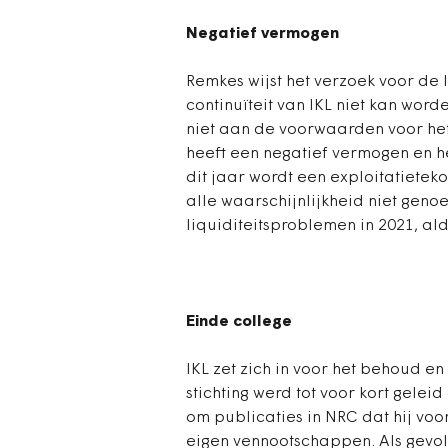
Negatief vermogen
Remkes wijst het verzoek voor de
continuïteit van IKL niet kan wor
niet aan de voorwaarden voor het 
heeft een negatief vermogen en het
dit jaar wordt een exploitatietek
alle waarschijnlijkheid niet geno
liquiditeitsproblemen in 2021, al
Einde college
IKL zet zich in voor het behoud e
stichting werd tot voor kort gele
om publicaties in NRC dat hij voo
eigen vennootschappen. Als gevo