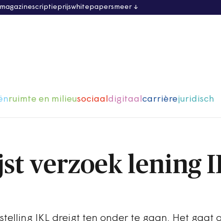
 magazine
scriptieprijs
whitepapers
meer
ën
ruimte en milieu
sociaal
digitaal
carrière
juridisch
st verzoek lening 
telling IKL dreigt ten onder te gaan. Het gaat