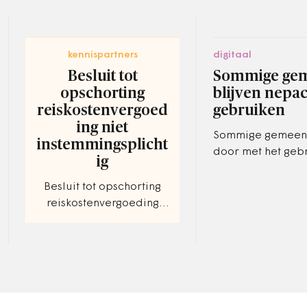
kennispartners
digitaal
Besluit tot
Sommige ge
opschorting
blijven nepa
reiskostenvergoed
gebruiken
ing niet
Sommige gemeen
instemmingsplicht
door met het geb
ig
nepaccounts bij h
vergaren van onli
Besluit tot opschorting
informatie over h
reiskostenvergoeding
schrijft de…
niet instemmingsplichtig.