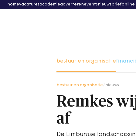
home
vacatures
academie
adverteren
events
nieuwsbrief
online
bestuur en organisatie
financi
bestuur en organisatie
/
nieuws
Remkes wij
af
De Limburgse landschapsins