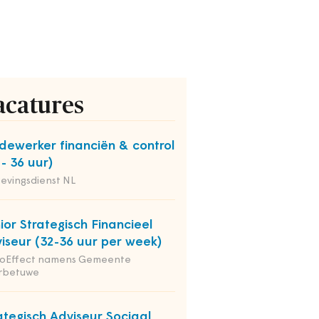
acatures
ewerker financiën & control
 - 36 uur)
evingsdienst NL
ior Strategisch Financieel
iseur (32-36 uur per week)
ioEffect namens Gemeente
rbetuwe
ategisch Adviseur Sociaal