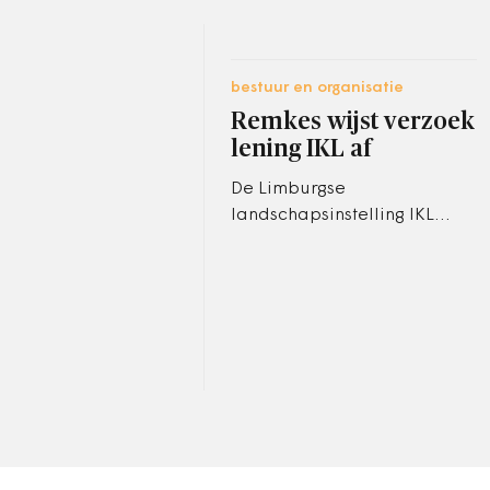
bestuur en organisatie
Remkes wijst verzoek
lening IKL af
De Limburgse
landschapsinstelling IKL
dreigt ten onder te gaan. Het
gaat om de stichting die
onlangs in het middelpunt
van een affaire…