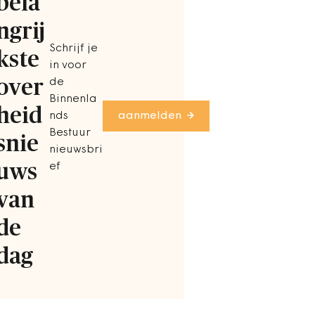
bela
ngrij
Schrijf je
kste
in voor
over
de
Binnenla
heid
nds
aanmelden
Bestuur
snie
nieuwsbri
uws
ef
van
de
dag