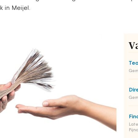
 in Meijel.
V
Tea
Gem
Dir
Geme
Fin
Late
Pij