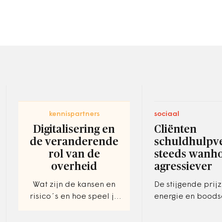
kennispartners
sociaal
Digitalisering en
Cliënten
de veranderende
schuldhulpv
rol van de
steeds wanho
overheid
agressiever
Wat zijn de kansen en
De stijgende prij
risico´s en hoe speel je
energie en bood
hier effectief op in?
drijven de klante
schuldhulpverleni