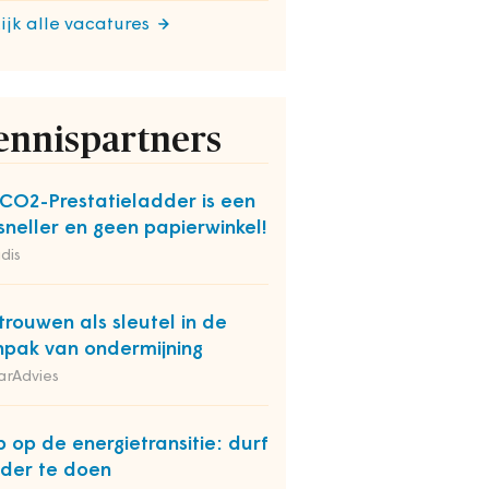
ijk alle vacatures
ennispartners
CO2-Prestatieladder is een
sneller en geen papierwinkel!
dis
trouwen als sleutel in de
pak van ondermijning
arAdvies
p op de energietransitie: durf
der te doen