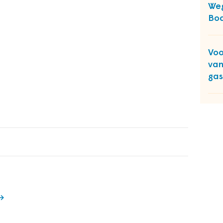
Weg
Bod
Voo
van
gas