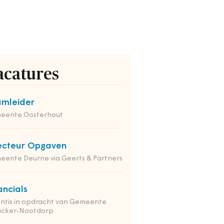
acatures
mleider
eente Oosterhout
ecteur Opgaven
ente Deurne via Geerts & Partners
ancials
ntis in opdracht van Gemeente
nacker-Nootdorp