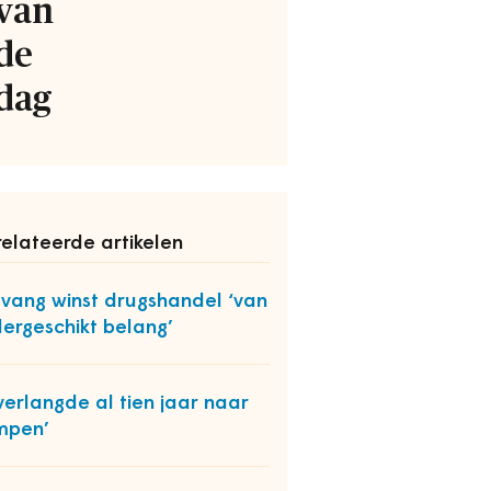
van
de
dag
elateerde artikelen
ang winst drugshandel ‘van
ergeschikt belang’
 verlangde al tien jaar naar
mpen’