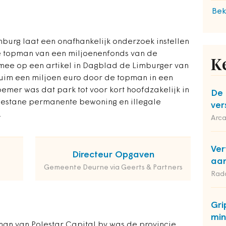
Bek
urg laat een onafhankelijk onderzoek instellen
de topman van een miljoenenfonds van de
K
mee op een artikel in Dagblad de Limburger van
 ruim een miljoen euro door de topman in een
oemer was dat park tot voor kort hoofdzakelijk in
De 
egestane permanente bewoning en illegale
ver
.
Arca
Ver
Directeur Opgaven
aan
Gemeente Deurne via Geerts & Partners
Rad
Gri
min
man van Polestar Capital bv was de provincie