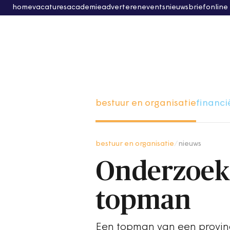
home
vacatures
academie
adverteren
events
nieuwsbrief
online
bestuur en organisatie
financi
bestuur en organisatie
/
nieuws
Onderzoek 
topman
Een topman van een provinc