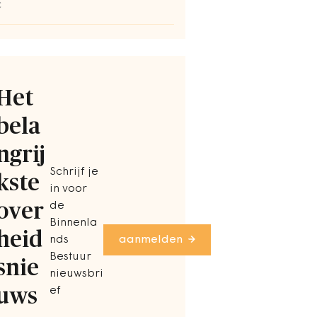
C
Het
bela
ngrij
Schrijf je
kste
in voor
over
de
Binnenla
heid
nds
aanmelden
Bestuur
snie
nieuwsbri
uws
ef