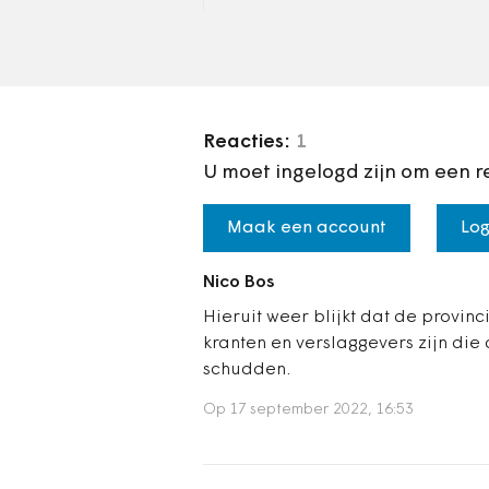
demonstraties nodig zijn.
Reacties:
1
U moet ingelogd zijn om een r
Maak een account
Log
Nico Bos
Hieruit weer blijkt dat de provinci
kranten en verslaggevers zijn di
schudden.
Op 17 september 2022, 16:53