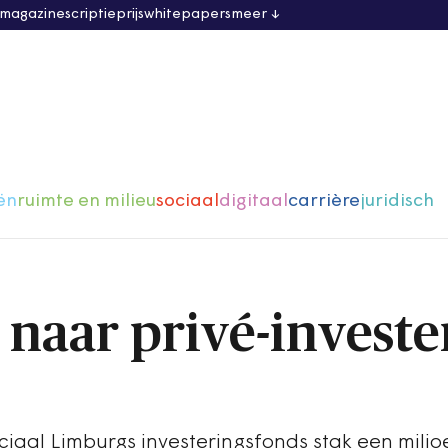
 magazine
scriptieprijs
whitepapers
meer
ën
ruimte en milieu
sociaal
digitaal
carrière
juridisch
naar privé-investe
iaal Limburgs investeringsfonds stak een miljo