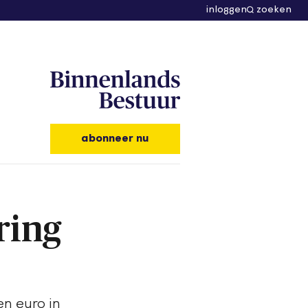
inloggen
zoeken
abonneer nu
ring
en euro in