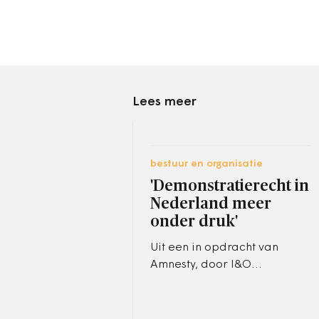
Lees meer
bestuur en organisatie
'Demonstratierecht in
Nederland meer
onder druk'
Uit een in opdracht van
Amnesty, door I&O
uitgevoerde opiniepeiling
blijkt dat 54% van de
Nederlanders vindt dat