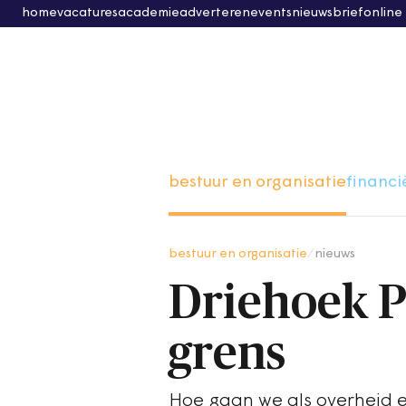
home
vacatures
academie
adverteren
events
nieuwsbrief
online
bestuur en organisatie
financi
bestuur en organisatie
/
nieuws
Driehoek P
grens
Hoe gaan we als overheid 