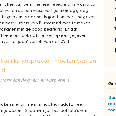
r Ellen van Selm, gemeentesecretaris Manja van
ger willen op een wisselvallige meidag graag
 in geloven. Maar het is goed om eerst nog even
 en bestuurders van Purmerend mee te maken
manager met de dood bedreigd. En dat
at betekent ook dat mensen op een gegeven
ven te gaan’, vertelt Van der Weit.
kkelijke gesprekken moeten voeren
id
retaris van de gemeente Purmerend
Ger
Bur
maa
ken met online intimidatie, nadat zij een
to
afgewezen. De aanvrager besloot foto’s van