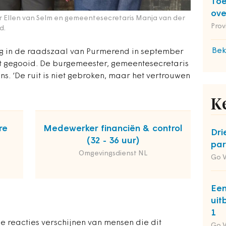
Toe
ov
r Ellen van Selm en gemeentesecretaris Manja van der
Prov
d.
Bek
g in de raadszaal van Purmerend in september
it gegooid. De burgemeester, ­gemeentesecretaris
ns. ‘De ruit is niet gebroken, maar het vertrouwen
K
re
Medewerker financiën & control
Dri
(32 - 36 uur)
par
Omgevingsdienst NL
Go 
Een
uit
1
e reacties verschijnen van mensen die dit
Go 