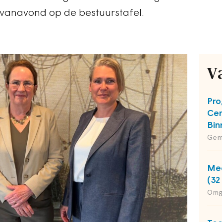
vanavond op de bestuurstafel.
V
Pro
Cen
Bin
Gem
Med
(32
Omg