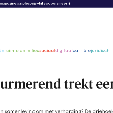
 magazine
scriptieprijs
whitepapers
meer
ën
ruimte en milieu
sociaal
digitaal
carrière
juridisch
urmerend trekt ee
en samenleving om met verharding? De driehoe