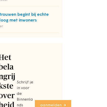
trouwen begint bij echte
loog met inwoners
er
Het
bela
ngrij
Schrijf je
kste
in voor
over
de
Binnenla
heid
nds
aanmelden