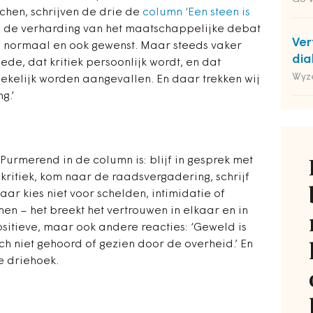
chen, schrijven de drie de
column ‘Een steen is
j de verharding van het maatschappelijke debat
Ver
is normaal en ook gewenst. Maar steeds vaker
dia
de, dat kritiek ­persoonlijk wordt, en dat
Wyz
kelijk worden aangevallen. En daar trekken wij
g.’
urmerend in de column is: blijf in gesprek met
 kritiek, kom naar de raadsvergadering, schrijf
aar kies niet voor schelden, intimidatie of
men – het breekt het vertrouwen in elkaar en in
itieve, maar ook andere reacties: ‘Geweld is
h niet gehoord of gezien door de overheid.’ En
e driehoek.