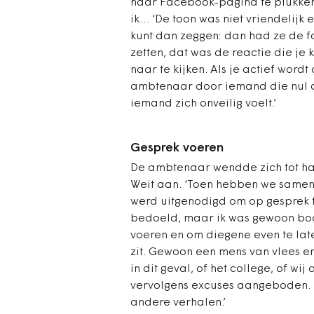
haar Facebook-pagina te plukken en
ik… ‘De toon was niet vriendelijk e
kunt dan zeggen: dan had ze de 
zetten, dat was de reactie die je k
naar te kijken. Als je actief word
ambtenaar door iemand die nul op
iemand zich onveilig voelt.’
Gesprek voeren
De ambtenaar wendde zich tot haa
Weit aan. ‘Toen hebben we samen 
werd uitgenodigd om op gesprek te
bedoeld, maar ik was gewoon boos
voeren en om diegene even te lat
zit. Gewoon een mens van vlees e
in dit geval, of het college, of wij
vervolgens excuses aangeboden. ‘
andere verhalen.’