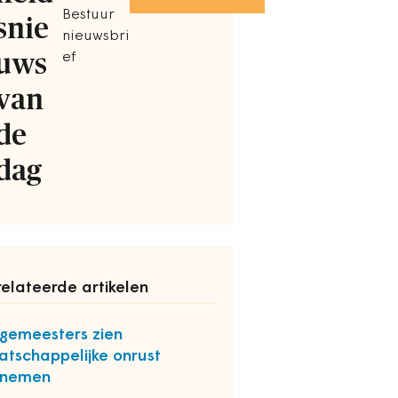
Bestuur
snie
nieuwsbri
uws
ef
van
de
dag
elateerde artikelen
gemeesters zien
tschappelijke onrust
enemen