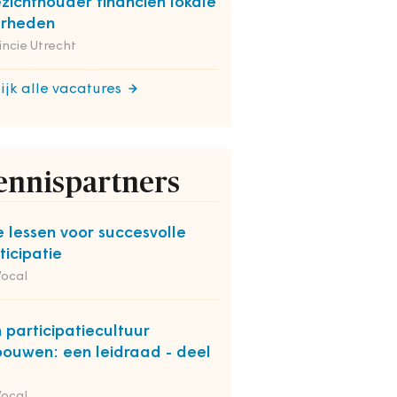
zichthouder financiën lokale
erheden
incie Utrecht
ijk alle vacatures
ennispartners
e lessen voor succesvolle
ticipatie
Vocal
 participatiecultuur
bouwen: een leidraad - deel
Vocal