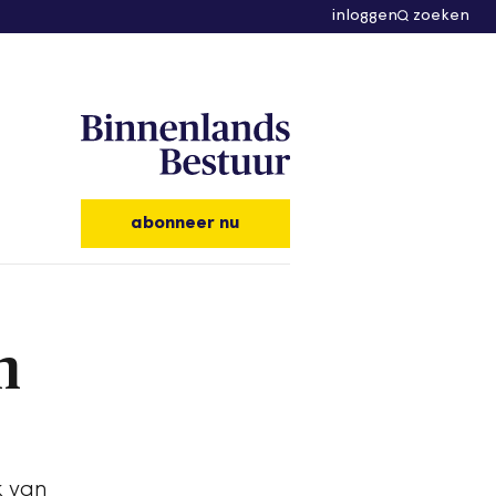
inloggen
zoeken
abonneer nu
n
k van