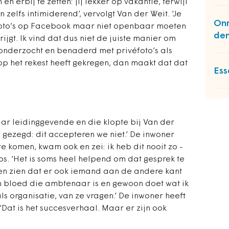
 erbij te zetten: jij lekker op vakantie, terwijl
n zelfs intimiderend’, vervolgt Van der Weit. ‘Je
Onr
foto’s op Facebook maar niet openbaar moeten
dem
rijgt. Ik vind dat dus niet de juiste manier om
t onderzocht en benaderd met privéfoto’s als
 het rekest heeft gekregen, dan maakt dat dat
Ess
r ­leidinggevende en die klopte bij Van der
gezegd: dit accepteren we niet.’ De inwoner
 komen, kwam ook en zei: ik heb dit nooit zo ­
. ‘Het is soms heel helpend om dat gesprek te
en zien dat er ook iemand aan de andere kant
n bloed die ambtenaar is en gewoon doet wat ik
 als organisatie, van ze vragen.’ De inwoner heeft
Dat is het succesverhaal. Maar er zijn ook