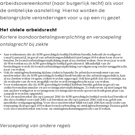
arbeidsovereenkomst (naar burgerlijk recht) als voor
de ambtelijke aanstelling. Hierna worden de
belangrijkste veranderingen voor u op een rij gezet.
Het civiele arbeidsrecht
Kortere loondoorbetalingsverplichting en versoepeling
ontslagrecht bij ziekte
Aan werknemers die de AOW-gerechtigde leeftijd hebben bereikt, behoeft de werkgever
vanaf 1 januari jl. in geval van arbeidsongeschiktheid niet langer 104 weken loon door te
betalen. De loondoorbetalingsverplichting stopt al na dertien weken. Over twee jaar wordt
de Wet werken na de AOW-gerechtigde leeftijd geëvalueerd. Afhankelijk van de
bevindingen wordt de loondoorbetalingsverplichting vervolgens nog verder teruggebracht,
naar zes weken.
Ook de ontslagbescherming tijdens ziekte is beperkt. De arbeidsovereenkomst van een
medewerker die de AOW-gerechtigde leeftijd heeft bereikt en die arbeidsongeschikt is, kan
al na dertien weken (wegens ziekte) worden opgezegd. Ook hier geldt dat deze termijn, na
de evaluatie van de wet, mogelijk verder wordt teruggebracht naar zes weken.
Voor werknemers die de AOW-gerechtigde leeftijd hebben bereikt, gelden in geval van
ziekte bovendien minder zware re-integratieverplichtingen. Zo behoeven zij niet langer bij
een andere werkgever te re-integreren (re-integratie tweede spoor) en hoeft geen plan van
aanpak te worden opgesteld.
Voor de medewerker die op 1 januari 2016 de AOW-gerechtigde leeftijd reeds had bereikt of
die deze leeftijd voor 1 juli 2016 zal bereiken en die op 1 januari 2016 ziek was, geldt een
specifieke overgangsregeling. Voor deze medewerker blijft tot 1 juli 2016 het oude recht van
toepassing (kort gezegd: 104 weken loondoorbetaling en ontslagbescherming). Daarna geldt
voor deze medewerker een loon- en ontslagbeschermingsperiode van 13 weken.
Versoepeling van andere regels