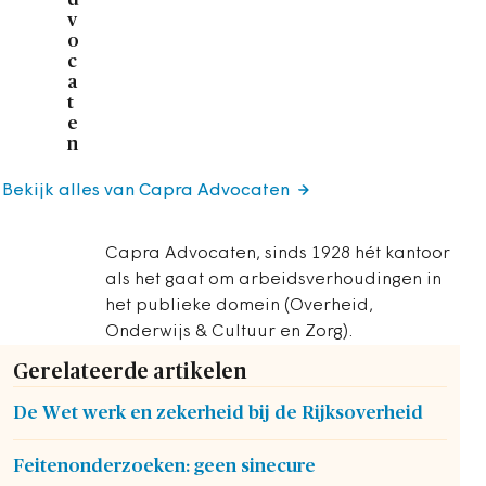
v
o
c
a
t
e
n
Bekijk alles van Capra Advocaten
Capra Advocaten, sinds 1928 hét kantoor
als het gaat om arbeidsverhoudingen in
het publieke domein (Overheid,
Onderwijs & Cultuur en Zorg).
Gerelateerde artikelen
De Wet werk en zekerheid bij de Rijksoverheid
Feitenonderzoeken: geen sinecure