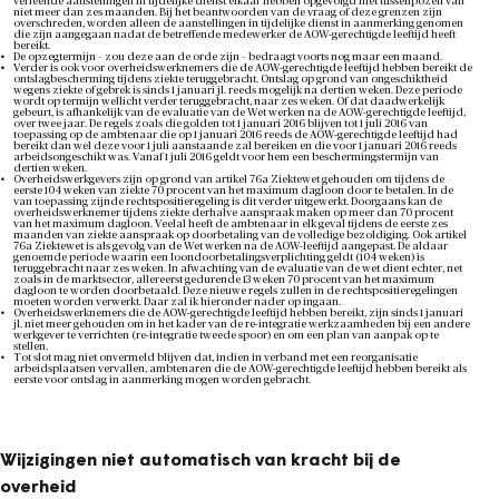
verleende aanstellingen in tijdelijke dienst elkaar hebben opgevolgd met tussenpozen van
niet meer dan zes maanden. Bij het beantwoorden van de vraag of deze grenzen zijn
overschreden, worden alleen de aanstellingen in tijdelijke dienst in aanmerking genomen
die zijn aangegaan nadat de betreffende medewerker de AOW-gerechtigde leeftijd heeft
bereikt.
De opzegtermijn – zou deze aan de orde zijn – bedraagt voorts nog maar een maand.
Verder is ook voor overheidswerknemers die de AOW-gerechtigde leeftijd hebben bereikt de
ontslagbescherming tijdens ziekte teruggebracht. Ontslag op grond van ongeschiktheid
wegens ziekte of gebrek is sinds 1 januari jl. reeds mogelijk na dertien weken. Deze periode
wordt op termijn wellicht verder teruggebracht, naar zes weken. Of dat daadwerkelijk
gebeurt, is afhankelijk van de evaluatie van de Wet werken na de AOW-gerechtigde leeftijd,
over twee jaar. De regels zoals die golden tot 1 januari 2016 blijven tot 1 juli 2016 van
toepassing op de ambtenaar die op 1 januari 2016 reeds de AOW-gerechtigde leeftijd had
bereikt dan wel deze voor 1 juli aanstaande zal bereiken en die voor 1 januari 2016 reeds
arbeidsongeschikt was. Vanaf 1 juli 2016 geldt voor hem een beschermingstermijn van
dertien weken.
Overheidswerkgevers zijn op grond van artikel 76a Ziektewet gehouden om tijdens de
eerste 104 weken van ziekte 70 procent van het maximum dagloon door te betalen. In de
van toepassing zijnde rechtspositieregeling is dit verder uitgewerkt. Doorgaans kan de
overheidswerknemer tijdens ziekte derhalve aanspraak maken op meer dan 70 procent
van het maximum dagloon. Veelal heeft de ambtenaar in elk geval tijdens de eerste zes
maanden van ziekte aanspraak op doorbetaling van de volledige bezoldiging. Ook artikel
76a Ziektewet is als gevolg van de Wet werken na de AOW-leeftijd aangepast. De aldaar
genoemde periode waarin een loondoorbetalingsverplichting geldt (104 weken) is
teruggebracht naar zes weken. In afwachting van de evaluatie van de wet dient echter, net
zoals in de marktsector, allereerst gedurende 13 weken 70 procent van het maximum
dagloon te worden doorbetaald. Deze nieuwe regels zullen in de rechtspositieregelingen
moeten worden verwerkt. Daar zal ik hieronder nader op ingaan.
Overheidswerknemers die de AOW-gerechtigde leeftijd hebben bereikt, zijn sinds 1 januari
jl. niet meer gehouden om in het kader van de re-integratie werkzaamheden bij een andere
werkgever te verrichten (re-integratie tweede spoor) en om een plan van aanpak op te
stellen.
Tot slot mag niet onvermeld blijven dat, indien in verband met een reorganisatie
arbeidsplaatsen vervallen, ambtenaren die de AOW-gerechtigde leeftijd hebben bereikt als
eerste voor ontslag in aanmerking mogen worden gebracht.
Wijzigingen niet automatisch van kracht bij de
overheid