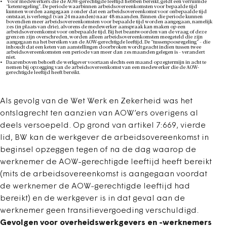
Voor medewerkers die de AOW-gerechtigde leeftijd hebben bereikt, geldt een verruimde
“ketenregeling”. De periode waarbinnen arbeidsovereenkomsten voor bepaalde tijd
kunnen worden aangegaan zonder dat een arbeidsovereenkomst voor onbepaalde tijd
ontstaat, is verlengd (van 24 maanden) naar 48 maanden. Binnen die periode kunnen
bovendien meer arbeidsovereenkomsten voor bepaalde tijd worden aangegaan, namelijk
zes (in plaats van drie), alvorens de medewerker aanspraak kan maken op een
arbeidsovereenkomst voor onbepaalde tijd. Bij het beantwoorden van de vraag of deze
grenzen zijn overschreden, worden alleen arbeidsovereenkomsten meegeteld die zijn
aangegaan na het bereiken van de AOW-gerechtigde leeftijd. De “tussenpoosregeling” – die
inhoudt dat een keten van aanstellingen doorbroken wordt geacht indien tussen twee
arbeidsovereenkomsten een periode van meer dan zes maanden gelegen is – verandert
niet.
Daarenboven behoeft de werkgever voortaan slechts een maand opzegtermijn in acht te
nemen bij opzegging van de arbeidsovereenkomst van een medewerker die de AOW-
gerechtigde leeftijd heeft bereikt.
Als gevolg van de Wet Werk en Zekerheid was het
ontslagrecht ten aanzien van AOW’ers overigens al
deels versoepeld. Op grond van artikel 7:669, vierde
lid, BW kan de werkgever de arbeidsovereenkomst in
beginsel opzeggen tegen of na de dag waarop de
werknemer de AOW-gerechtigde leeftijd heeft bereikt
(mits de arbeidsovereenkomst is aangegaan voordat
de werknemer de AOW-gerechtigde leeftijd had
bereikt) en de werkgever is in dat geval aan de
werknemer geen transitievergoeding verschuldigd.
Gevolgen voor overheidswerkgevers en -werknemers