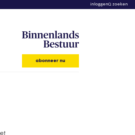
inloggen
zoeken
abonneer nu
et