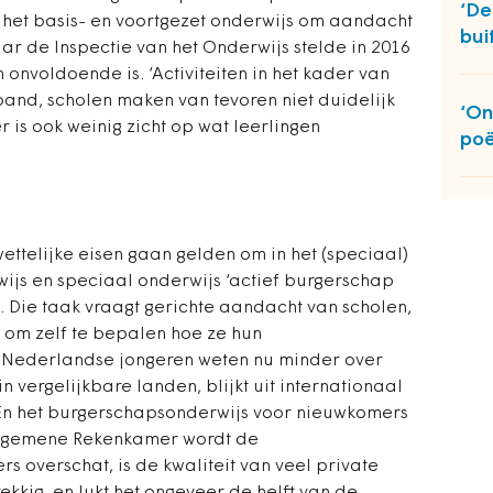
‘De
r het basis- en voort­gezet onderwijs om aandacht
bui
r de Inspectie van het Onderwijs stelde in 2016
n onvoldoende is. ‘Activiteiten in het kader van
and, scholen maken van tevoren niet duidelijk
‘On
r is ook weinig zicht op wat leerlingen
poë
ettelijke eisen gaan gelden om in het (speciaal)
wijs en speciaal onderwijs ‘actief burgerschap
. Die taak vraagt gerichte aandacht van scholen,
 om zelf te bepalen hoe ze hun
. Nederlandse jongeren weten nu minder over
 vergelijkbare landen, blijkt uit internationaal
 En het burgerschapsonderwijs voor nieuwkomers
 Algemene Rekenkamer wordt de
 overschat, is de kwaliteit van veel private