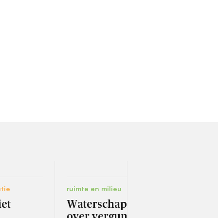
tie
ruimte en milieu
bestu
iet
Waterschap bezorgd
Bur
over vergunning voor
met