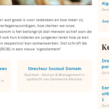
Alg
Dong
 wat goed is voor iedereen en hoe meer zij
Bek
 vertegenwoor­digen, hoe sterker we onze
arom is het belangrijk dat mensen actief aan de
 ook hun kinderen en jongeren leren hoe je kan
n respectvol kan samenwerken. Dat schrijft de
K
ROB) in een nieuw ‘signalement’.
Dri
par
een
Directeur Sociaal Domein
Go 
Bestman - Bestuur & Management in
opdracht van Gemeente Alkmaar
 in
Een
uit
1
Go 