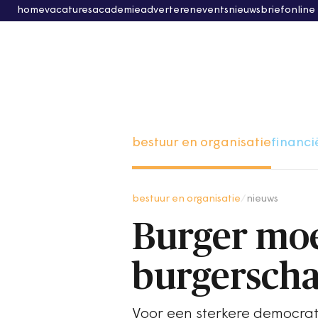
home
vacatures
academie
adverteren
events
nieuwsbrief
online
bestuur en organisatie
financi
bestuur en organisatie
/
nieuws
Burger moe
burgersch
Voor een sterkere democrat