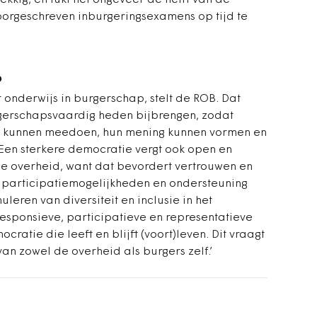
ekkig, en lukt het ongeveer de helft van de
voorgeschreven inburgeringsexamens op tijd te
p
onderwijs in burgerschap, stelt de ROB. Dat
rgerschapsvaardig heden bijbrengen, zodat
ze kunnen meedoen, hun mening kunnen vormen en
Een sterkere democratie vergt ook open en
e overheid, want dat bevordert vertrouwen en
e participatiemogelijkheden en ondersteuning
uleren van diversiteit en inclusie in het
esponsieve, participatieve en representatieve
ratie die leeft en blijft (voort)leven. Dit vraagt
n zowel de overheid als burgers zelf.’