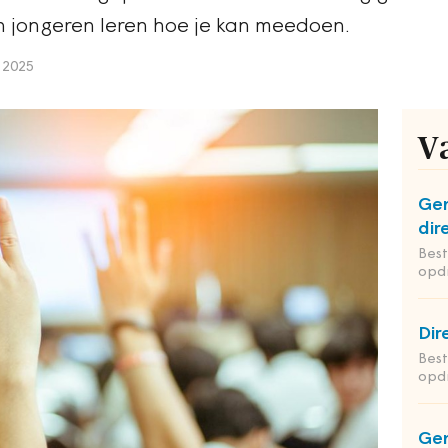
 jongeren leren hoe je kan meedoen.
 2025
V
Ge
dir
Bes
opd
Dir
Bes
opd
Gem