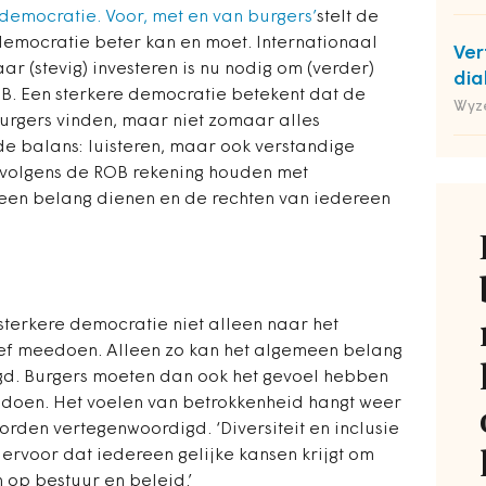
 democratie. Voor, met en van burgers’
stelt de
democratie beter kan en moet. Internationaal
Ver
r (stevig) investeren is nu nodig om (verder)
dia
OB. Een sterkere democratie betekent dat de
Wyz
ur­gers vinden, maar niet zomaar alles
e balans: luisteren, maar ook verstandige
 volgens de ROB rekening houden met
een belang dienen en de rechten van iedereen
sterkere democratie niet alleen naar het
ief meedoen. Alleen zo kan het algemeen belang
gd. Burgers moeten dan ook het gevoel hebben
 doen. Het voelen van betrokkenheid hangt weer
rden vertegenwoordigd. ‘Diversiteit en inclusie
 ervoor dat iedereen gelijke kansen krijgt om
 op bestuur en beleid.’