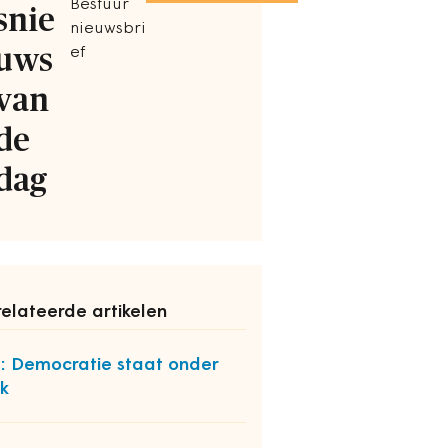
Bestuur
snie
nieuwsbri
uws
ef
van
de
dag
elateerde artikelen
: Democratie staat onder
k