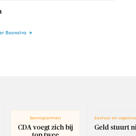
a
er Boonstra
kennispartners
bestuur en organisa
CDA voegt zich bij
Geld stuurt n
top twee