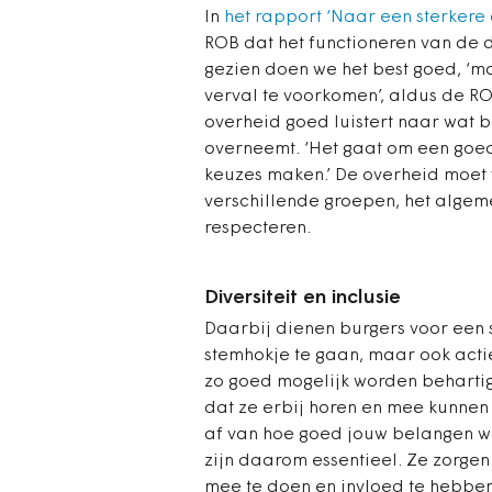
In
het rapport ‘Naar een sterkere
ROB dat het functioneren van de 
gezien doen we het best goed, ‘maa
verval te voorkomen’, aldus de R
overheid goed luistert naar wat b
overneemt. ‘Het gaat om een goed
keuzes maken.’ De over­heid moet
verschillende groepen, het algem
respecteren.
Diversiteit en inclusie
Daarbij dienen burgers voor een 
stemhokje te gaan, maar ook act
zo goed mogelijk worden beharti
dat ze erbij horen en mee kunnen
af van hoe goed jouw belangen wo
zijn daarom essentieel. Ze zorgen
mee te doen en invloed te hebben