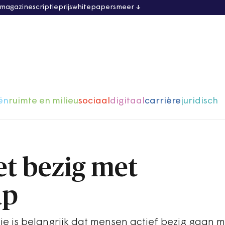
 magazine
scriptieprijs
whitepapers
meer
ën
ruimte en milieu
sociaal
digitaal
carrière
juridisch
t bezig met
ap
ie is belangrijk dat mensen actief bezig gaan m