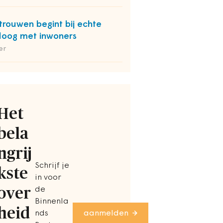
trouwen begint bij echte
loog met inwoners
er
Het
bela
ngrij
Schrijf je
kste
in voor
over
de
Binnenla
heid
nds
aanmelden