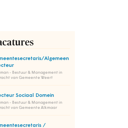
acatures
meentesecretaris/Algemeen
ecteur
tman - Bestuur & Management in
racht van Gemeente Weert
ecteur Sociaal Domein
tman - Bestuur & Management in
racht van Gemeente Alkmaar
eentesecretaris /