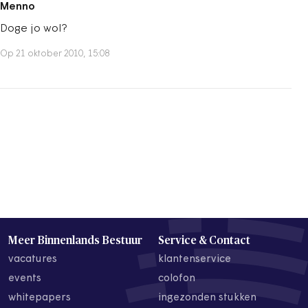
Menno
Doge jo wol?
Op 21 oktober 2010, 15:08
Meer Binnenlands Bestuur
Service & Contact
vacatures
klantenservice
events
colofon
whitepapers
ingezonden stukken