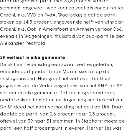
daar de grootste partij met 25,6 procent van de
stemmen, ongeveer twee keer zo veel als concurrenten
GroenLinks, VVD en PvdA. Woensdag bleef de partij
steken op 14,5 procent, ongeveer de helft van winnaar
GroenLinks. Ook in Amersfoort en Arnhem verloor D66,
evenals in Wageningen, thuisstad van oud-partijleider
Alexander Pechtold.
SP verliest in elke gemeente
De SP heeft woensdag een zwaar verlies geleden,
erkende partijleider Lilian Marijnissen al op de
uitslagenavond. Hoe groot het verlies is, blijkt uit
gegevens van de Verkiezingsdienst van het ANP: de SP
verloor in elke gemeente. Dat kan nog veranderen,
omdat enkele tientallen uitslagen nog niet bekend zijn.
De SP deed het naar verhouding het best op Urk. Daar
daalde de partij van 0,6 procent naar 0,3 procent,
oftewel van 39 naar 31 stemmen. In Staphorst moest de
partij een half procentpunt inleveren. Het verlies was