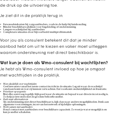
de druk op de uitvoering toe.
Je ziet dit in de praktijk terug in:
Personeelstekorten bij zorgaanbieders, zoals in de hulp bij huishouding
Minder beschikbare plekken voor begeleiding of ondersteuning
Langere wachttijden bij aanbieders
Complexere situaties door bijvoorbeeld multiproblematiek
Voor jou als consulent betekent dit dat je minder
aanbod hebt om uit te kiezen en vaker moet uitleggen
waarom ondersteuning niet direct beschikbaar is.
Wat kun je doen als Wmo-consulent bij wachtlijsten?
Je hebt als Wmo-consulent invloed op hoe je omgaat
met wachttijden in de praktijk.
Wees duidelijk over wachttijden
Geef inwoners vanaf het eerste contact inzicht in de situatie. Leg uit waar de wachttijd
vandaan komt en wat zij kunnen verwachten. Dat voorkomt onduidelijkheid en frustratie.
Prioriteer op urgentie
Niet elke aanvraag is gelijk. Kijk goed naar de situatie en bepaal waar directe inzet nodig is.
Zo help je inwoners met de grootste behoefte sneller.
Zoek naar alternatieven
Als ondersteuning niet direct beschikbaar is, kijk dan naar andere mogelijkheden. Denk aan
algemene voorzieningen, inzet van het netwerk of tijdelijke oplossingen.
Werk samen met aanbieders
Houd contact met aanbieders over beschikbare capaciteit. Zo weet je wat er mogelijk is en
kun je sneller schakelen.