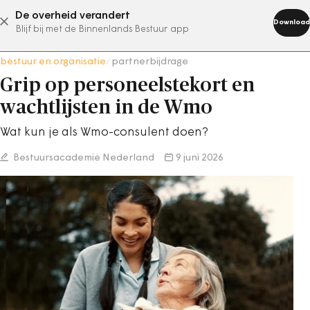
De overheid verandert
abonneer nu
Download
Blijf bij met de Binnenlands Bestuur app
bestuur en organisatie
/
partnerbijdrage
Grip op personeelstekort en
wachtlijsten in de Wmo
Wat kun je als Wmo-consulent doen?
Bestuursacademie Nederland
9 juni 2026