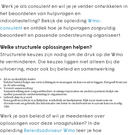
Werk je als consulent en wil je je verder ontwikkelen in
het beoordelen van hulpvragen en
indicatiestelling? Bekijk de opleiding
Wmo-
consulent
en ontdek hoe je hulpvragen zorgvuldig
beoordeelt en passende ondersteuning organiseert.
Welke structurele oplossingen helpen?
Structurele keuzes zijn nodig om de druk op de Wmo
te verminderen. Die keuzes liggen niet alleen bij de
uitvoering, maar ook bij beleid en samenwerking.
Zet in op duidelijke kaders
Helder beleid helpt om verwachtingen te managen en keuzes uit te leggen. Dat geeft houvast
in de uitvoering.
Versterk samenwerking
Samenwerking met zorgaanbieders, woningcorporaties en andere partners helpt om
sneller passende ondersteuning te organiseren.
Gebruik data in je werk
Data geeft inzicht in wachttijden, werkdruk en knelpunten. Kijk naar instroom en
doorstroom en gebruik die informatie om beter te onderbouwen waarom keuzes nodig
zijn.
Werk je aan beleid of wil je meedenken over
oplossingen voor deze vraagstukken? In de
opleiding
Beleidsadviseur Wmo
leer je hoe