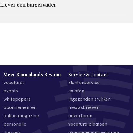
Liever een burgervader
Meer Binnenlands Bestuur
Service & Contact
vacatures
klantenservice
events
colofon
whitepapers
ingezonden stukken
abonnementen
nieuwsbrieven
online magazine
adverteren
personalia
vacature plaatsen
dossiers
algemene voorwaarden