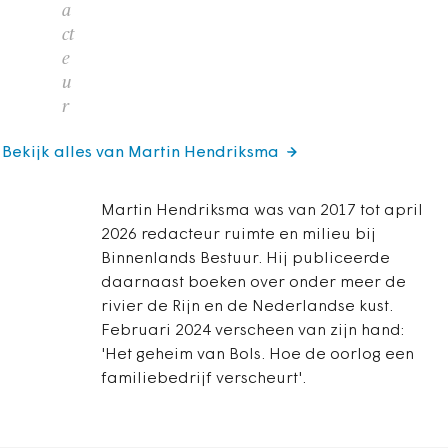
a
ct
e
u
r
Bekijk alles van Martin Hendriksma
Martin Hendriksma was van 2017 tot april
2026 redacteur ruimte en milieu bij
Binnenlands Bestuur. Hij publiceerde
daarnaast boeken over onder meer de
rivier de Rijn en de Nederlandse kust.
Februari 2024 verscheen van zijn hand:
'Het geheim van Bols. Hoe de oorlog een
familiebedrijf verscheurt'.