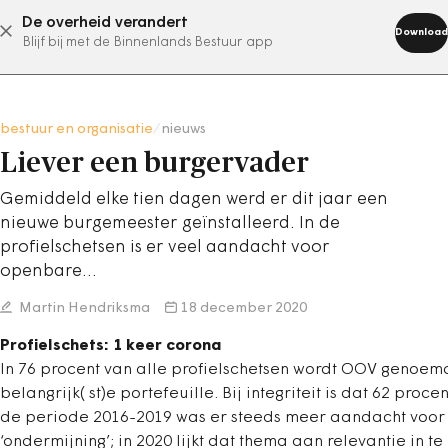
De overheid verandert
abonneer nu
Download
Blijf bij met de Binnenlands Bestuur app
bestuur en organisatie
/
nieuws
Liever een burgervader
Gemiddeld elke tien dagen werd er dit jaar een
nieuwe burgemeester geïnstalleerd. In de
profielschetsen is er veel aandacht voor
openbare…
Martin Hendriksma
18 december 2020
Profielschets: 1 keer corona
In 76 procent van alle profielschetsen wordt OOV genoem
belangrijk( st)e portefeuille. Bij integriteit is dat 62 procent
de periode 2016-2019 was er steeds meer aandacht voor
‘ondermijning’; in 2020 lijkt dat thema aan relevantie in te