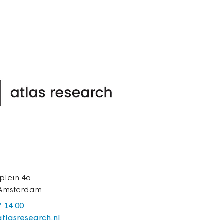
plein 4a
 Amsterdam
7 14 00
tlasresearch.nl