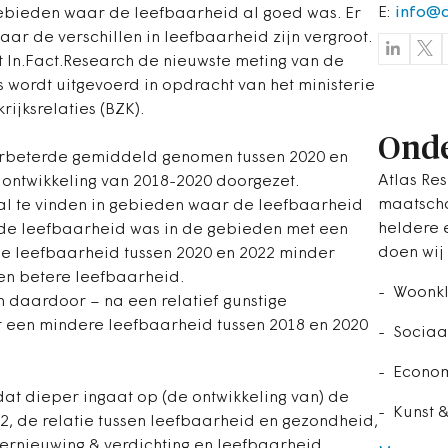
E:
info@a
gebieden waar de leefbaarheid al goed was. Er
ar de verschillen in leefbaarheid zijn vergroot.
 In.Fact.Research de nieuwste meting van de
 wordt uitgevoerd in opdracht van het ministerie
ijksrelaties (BZK).
Onde
erbeterde gemiddeld genomen tussen 2020 en
Atlas Re
 ontwikkeling van 2018-2020 doorgezet.
maatscha
ral te vinden in gebieden waar de leefbaarheid
heldere 
 de leefbaarheid was in de gebieden met een
doen wij
e leefbaarheid tussen 2020 en 2022 minder
en betere leefbaarheid.
- Woonkl
jn daardoor – na een relatief gunstige
 een mindere leefbaarheid tussen 2018 en 2020
- Sociaa
- Econo
at dieper ingaat op (de ontwikkeling van) de
- Kunst &
2, de relatie tussen leefbaarheid en gezondheid,
vernieuwing & verdichting en leefbaarheid.