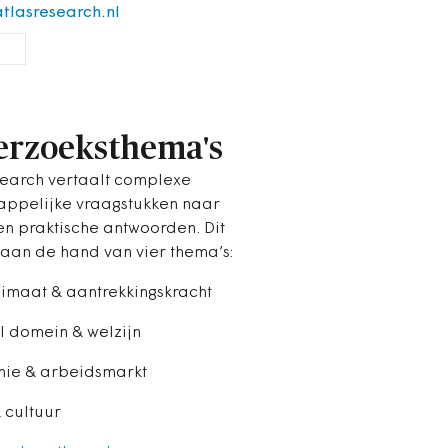
tlasresearch.nl
rzoeksthema's
search vertaalt complexe
ppelijke vraagstukken naar
en praktische antwoorden. Dit
 aan de hand van vier thema’s:
imaat & aantrekkingskracht
l domein & welzijn
mie & arbeidsmarkt
 cultuur