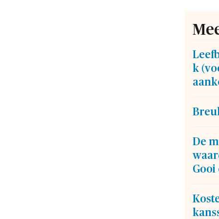
Mee
Leef
k (vo
aank
Breuk
De m
waar
Gooi 
Kost
kans