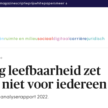
 magazine
scriptieprijs
whitepapers
meer
ën
ruimte en milieu
sociaal
digitaal
carrière
juridisch
ge
g leefbaarheid zet
 niet voor iedereen
analyserapport 2022.