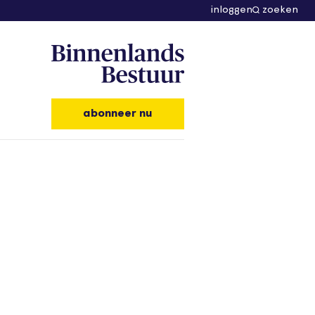
inloggen
zoeken
abonneer nu