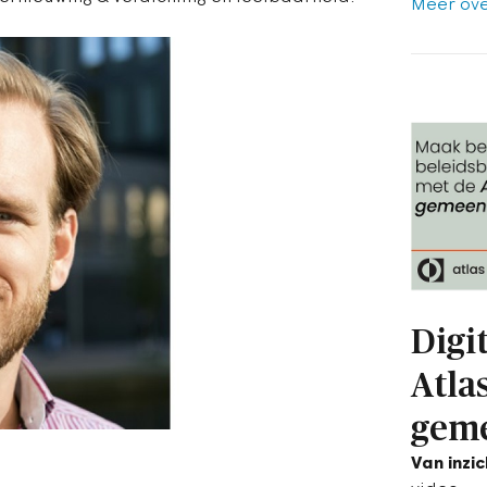
Meer ove
Digi
Atla
gem
Van inzi