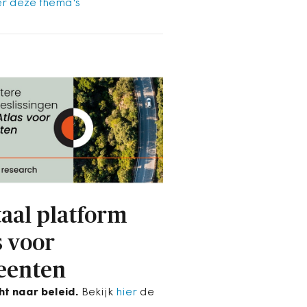
r deze thema's
taal platform
s voor
eenten
cht naar beleid.
Bekijk
hier
de