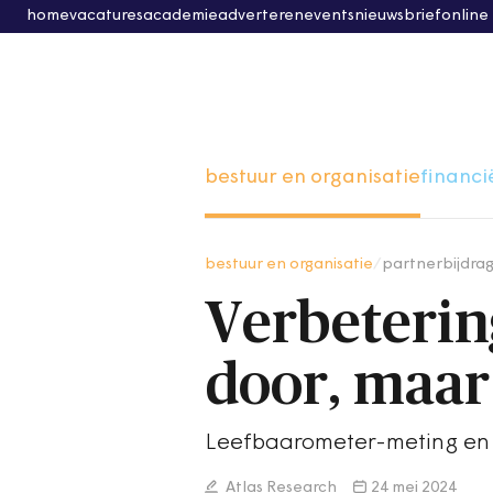
home
vacatures
academie
adverteren
events
nieuwsbrief
online
bestuur en organisatie
financi
bestuur en organisatie
/
partnerbijdra
Verbeterin
door, maar
Leefbaarometer-meting en 
Atlas Research
24 mei 2024