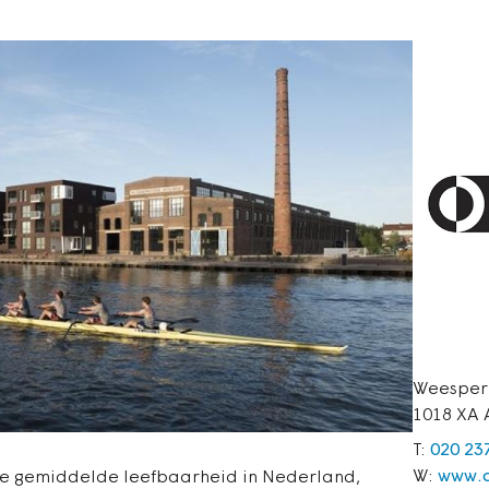
Weesper
1018 XA
T:
020 23
W:
www.a
de gemiddelde leefbaarheid in Nederland,