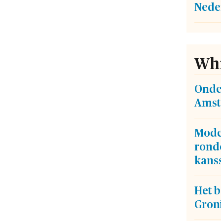
Nede
Whi
Onde
Amst
Mode
ron
kans
Het b
Gron