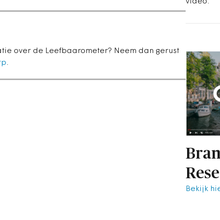
video.
atie over de Leefbaarometer? Neem dan gerust
rp
.
Bran
Rese
Bekijk hi