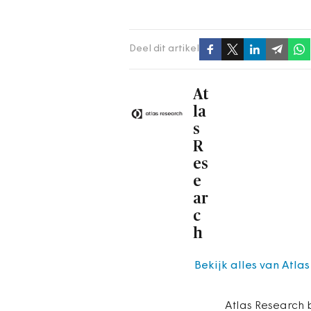
Deel dit artikel
At
la
s
R
es
e
ar
c
h
Bekijk alles van Atla
Atlas Research 