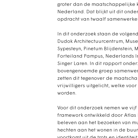
groter dan de maatschappelijke k
Nederland. Dat blijkt uit dit onde
opdracht van twaalf samenwerken
In dit onderzoek staan de volgen
Dudok Architectuurcentrum, Mus
Sypesteyn, Pinetum Blijdenstein
Forteiland Pampus, Nederlands In
Singer Laren. In dit rapport on
bovengenoemde groep samenwerke
zetten dit tegenover de maatscha
vrijwilligers uitgelicht, welke vo
worden.
Voor dit onderzoek nemen we vij
framework ontwikkeld door Atlas 
beleven aan het bezoeken van m
hechten aan het wonen in de buu
voortkomt uit de trots en identit