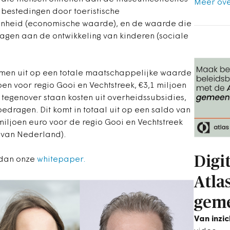
Meer ove
bestedingen door toeristische
heid (economische waarde), en de waarde die
gen aan de ontwikkeling van kinderen (sociale
amen uit op een totale maatschappelijke waarde
oen voor regio Gooi en Vechtstreek, €3,1 miljoen
 tegenover staan kosten uit overheidssubsidies,
bedragen. Dit komt in totaal uit op een saldo van
 miljoen euro voor de regio Gooi en Vechtstreek
t van Nederland).
Digi
 dan onze
whitepaper.
Atla
gem
Van inzi