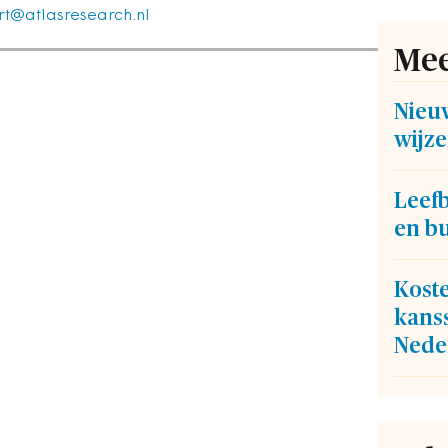
rt@atlasresearch.nl
Mee
Nieu
wijze
Leef
en b
Kost
kans
Nede