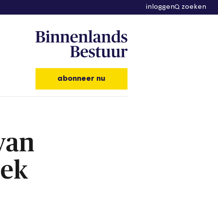
inloggen
zoeken
abonneer nu
van
eek