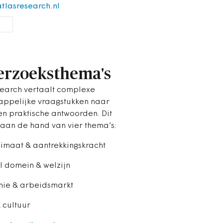
tlasresearch.nl
rzoeksthema's
search vertaalt complexe
ppelijke vraagstukken naar
en praktische antwoorden. Dit
 aan de hand van vier thema’s:
imaat & aantrekkingskracht
l domein & welzijn
mie & arbeidsmarkt
 cultuur