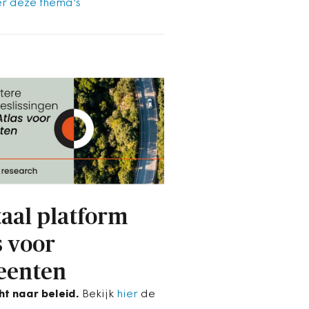
r deze thema's
taal platform
s voor
eenten
cht naar beleid.
Bekijk
hier
de