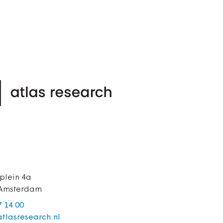
plein 4a
 Amsterdam
7 14 00
tlasresearch.nl