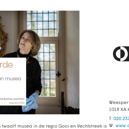
Weesper
1018 XA
T:
020 23
W:
www.a
waalf musea in de regio Gooi en Vechtstreek is