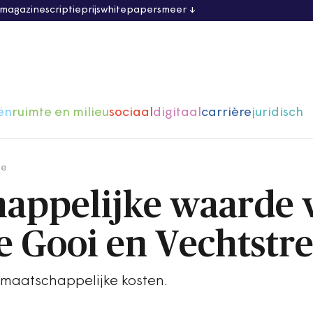
 magazine
scriptieprijs
whitepapers
meer
ën
ruimte en milieu
sociaal
digitaal
carrière
juridisch
ge
appelijke waarde 
e Gooi en Vechtstr
maatschappelijke kosten.