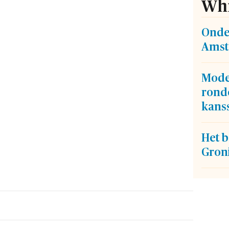
Whi
Onde
Amst
Mode
ron
kans
Het b
Gron