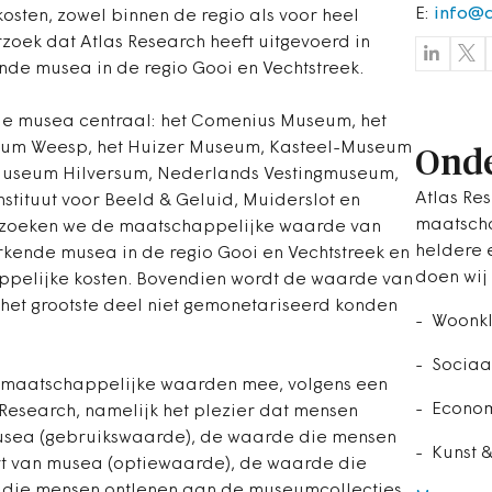
E:
info@a
osten, zowel binnen de regio als voor heel
rzoek dat Atlas Research heeft uitgevoerd in
de musea in de regio Gooi en Vechtstreek.
de musea centraal: het Comenius Museum, het
eum Weesp, het Huizer Museum, Kasteel-Museum
Onde
, Museum Hilversum, Nederlands Vestingmuseum,
Atlas Re
stituut voor Beeld & Geluid, Muiderslot en
maatscha
derzoeken we de maatschappelijke waarde van
heldere 
nde musea in de regio Gooi en Vechtstreek en
doen wij
ppelijke kosten. Bovendien wordt de waarde van
or het grootste deel niet gemonetariseerd konden
- Woonkl
- Sociaa
f maatschappelijke waarden mee, volgens een
- Econo
Research, namelijk het plezier dat mensen
usea (gebruikswaarde), de waarde die mensen
- Kunst &
rt van musea (optiewaarde), de waarde die
eit die mensen ontlenen aan de museumcollecties