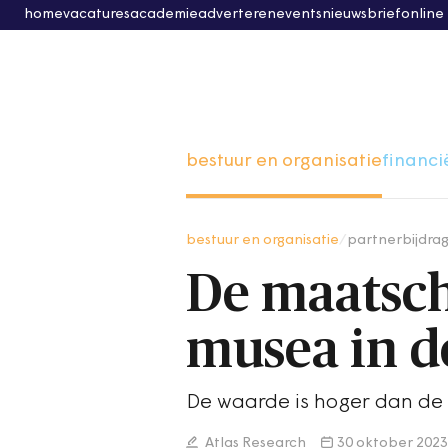
home
vacatures
academie
adverteren
events
nieuwsbrief
online
bestuur en organisatie
financi
bestuur en organisatie
/
partnerbijdra
De maatsch
musea in d
De waarde is hoger dan de 
Atlas Research
30 oktober 2023