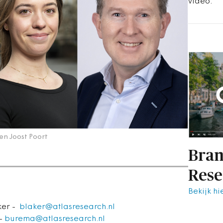
video.
 en Joost Poort
Bran
Rese
Bekijk hi
ker -
blaker@atlasresearch.nl
 -
burema@atlasresearch.nl