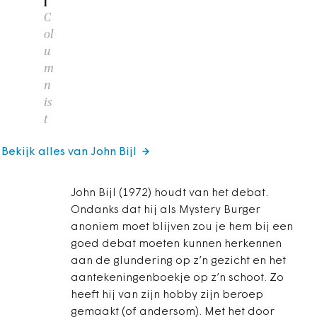
l
C
ol
u
m
n
is
t
Bekijk alles van John Bijl
John Bijl (1972) houdt van het debat.
Ondanks dat hij als Mystery Burger
anoniem moet blijven zou je hem bij een
goed debat moeten kunnen herkennen
aan de glundering op z’n gezicht en het
aantekeningenboekje op z’n schoot. Zo
heeft hij van zijn hobby zijn beroep
gemaakt (of andersom). Met het door