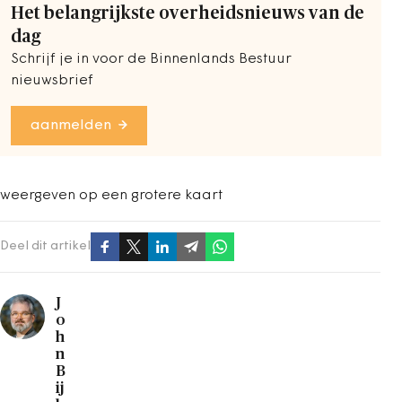
Het belangrijkste overheidsnieuws van de
dag
Schrijf je in voor de Binnenlands Bestuur
nieuwsbrief
aanmelden
weergeven op een grotere kaart
Deel dit artikel
J
o
h
n
B
ij