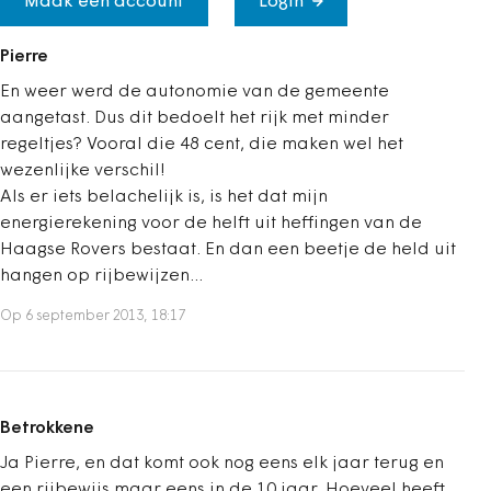
Maak een account
Login
Pierre
En weer werd de autonomie van de gemeente
aangetast. Dus dit bedoelt het rijk met minder
regeltjes? Vooral die 48 cent, die maken wel het
wezenlijke verschil!
Als er iets belachelijk is, is het dat mijn
energierekening voor de helft uit heffingen van de
Haagse Rovers bestaat. En dan een beetje de held uit
hangen op rijbewijzen...
Op 6 september 2013, 18:17
Betrokkene
Ja Pierre, en dat komt ook nog eens elk jaar terug en
een rijbewijs maar eens in de 10 jaar. Hoeveel heeft