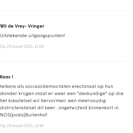
Wil de Vrey- Vringer
Uitstekende uitgangspunten!
Op 23 maart 2015, 12:06
Kaas !
telkens als sociaaldemocraten electoraal op hun
donder krijgen staat er weer een "deskundige" op die
het kiesstelsel wil hervormen..een meervoudig
districtenstelsel dit keer.. ongetwijfeld binnenkort in
NOS(pvda)Buitenhof.
Op 23 maart 2015, 12:44