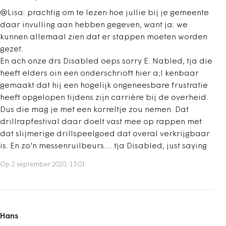
@Lisa: prachtig om te lezen hoe jullie bij je gemeente
daar invulling aan hebben gegeven, want ja: we
kunnen allemaal zien dat er stappen moeten worden
gezet.
En ach onze drs Disabled oeps sorry E. Nabled, tja die
heeft elders oin een onderschrioft hier a;l kenbaar
gemaakt dat hij een hogelijk ongeneesbare frustratie
heeft opgelopen tijdens zijn carrière bij de overheid.
Dus die mag je met een korreltje zou nemen. Dat
drillrapfestival daar doelt vast mee op rappen met
dat slijmerige drillspeelgoed dat overal verkrijgbaar
is. En zo'n messenruilbeurs.... tja Disabled, just saying
Op 2 september 2020, 13:01
Hans