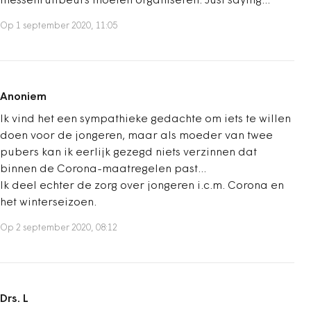
messenruilbeurs moeten organiseren. Just saying...
Op 1 september 2020, 11:05
Anoniem
Ik vind het een sympathieke gedachte om iets te willen
doen voor de jongeren, maar als moeder van twee
pubers kan ik eerlijk gezegd niets verzinnen dat
binnen de Corona-maatregelen past...
Ik deel echter de zorg over jongeren i.c.m. Corona en
het winterseizoen.
Op 2 september 2020, 08:12
Drs. L