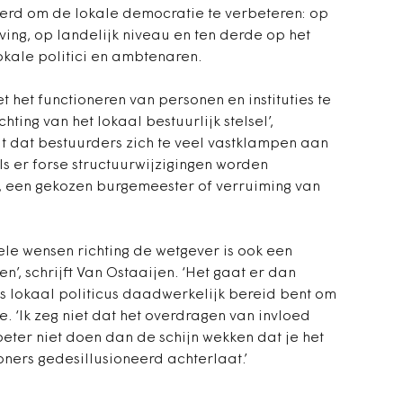
erd om de lokale democratie te verbeteren: op
ing, op landelijk niveau en ten derde op het
okale politici en ambtenaren.
 het functioneren van personen en instituties te
ting van het lokaal bestuurlijk stelsel’,
ndt dat bestuurders zich te veel vastklampen aan
ls er forse structuurwijzigingen worden
 een gekozen burgemeester of verruiming van
nele wensen richting de wetgever is ook een
n’, schrijft Van Ostaaijen. ‘Het gaat er dan
ls lokaal politicus daadwerkelijk bereid bent om
toe. ‘Ik zeg niet dat het overdragen van invloed
 beter niet doen dan de schijn wekken dat je het
oners gedesillusioneerd achterlaat.’