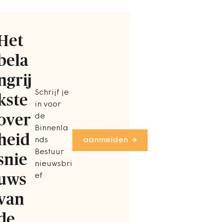
Het
bela
ngrij
Schrijf je
kste
in voor
over
de
Binnenla
heid
nds
aanmelden
Bestuur
snie
nieuwsbri
uws
ef
van
de