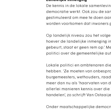
Landelijke inmenging
De kennis in de lokale samenlevi
democratie werkt. Ook zou de s
gestimuleerd om mee te doen aan 
worden voorkomen dat inwoners g
Op landelijk niveau zou het volgen
hoever de landelijke inmenging in
gebeurt, staat er geen rem op.’ 
politici over de gemeentelijke a
Lokale politici en ambtenaren di
hebben. ‘Ze moeten van onbesprok
burgemeesters, wethouders, raad
meer dan nu als ‘haarvaten van 
allerlei manieren kennis over di
handelen’, zo schrijft Van Ostaaije
Onder maatschappelijke democrati