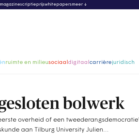
 magazine
scriptieprijs
whitepapers
meer
ën
ruimte en milieu
sociaal
digitaal
carrière
juridisch
 gesloten bolwerk
 eerste overheid of een tweederangsdemocratie
skunde aan Tilburg University Julien…