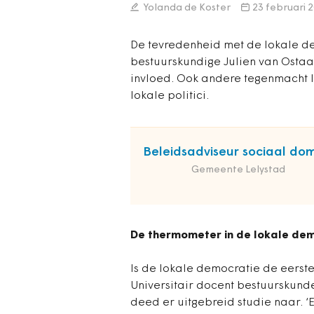
Yolanda de Koster
23 februari 
De tevredenheid met de lokale dem
bestuurskundige Julien van Ostaa
invloed. Ook andere tegenmacht l
lokale politici.
Beleidsadviseur sociaal do
Gemeente Lelystad
De thermometer in de lokale de
Is de lokale democratie de eers
Universitair docent bestuurskunde
deed er uitgebreid studie naar. ‘E