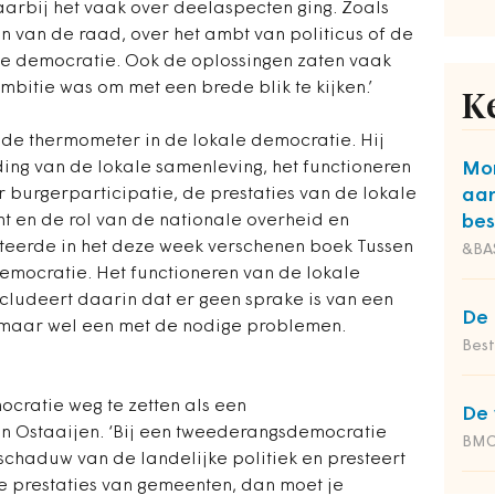
arbij het vaak over deelaspecten ging. Zoals
n van de raad, over het ambt van politicus of de
le democratie. Ook de oplossingen zaten vaak
mbitie was om met een brede blik te kijken.’
K
 de thermometer in de lokale democratie. Hij
ing van de lokale samenleving, het functioneren
Mon
 burgerparticipatie, de prestaties van de lokale
aa
t en de rol van de nationale overheid en
bes
sulteerde in het deze week verschenen boek Tussen
&BA
mocratie. Het functioneren van de lokale
cludeert daarin dat er geen sprake is van een
De 
s, maar wel een met de nodige problemen.
Bes
ocratie weg te zetten als een
De 
n Ostaaijen. ‘Bij een tweederangsdemocratie
BM
schaduw van de landelijke politiek en presteert
 de prestaties van gemeenten, dan moet je