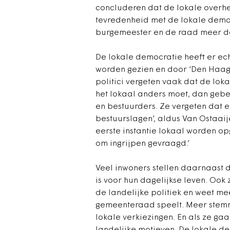
concluderen dat de lokale overhei
tevredenheid met de lokale democ
burgemeester en de raad meer da
De lokale democratie heeft er ech
worden gezien en door ‘Den Haag’
politici vergeten vaak dat de lok
het lokaal anders moet, dan gebeu
en bestuurders. Ze vergeten dat er
bestuurslagen’, aldus Van Ostaaije
eerste instantie lokaal worden opg
om ingrijpen gevraagd.’
Veel inwoners stellen daarnaast d
is voor hun dagelijkse leven. Ook 
de landelijke politiek en weet me
gemeenteraad speelt. Meer stemme
lokale verkiezingen. En als ze ga