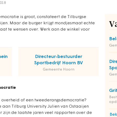
2018
ocratie is groot, constateert de Tilburgse
V
ijen. Maar de burger krijgt mondjesmaat echte
aat te wensen over. Werk aan de winkel voor
Bel
Gem
mein
Directeur-bestuurder
Dir
Sportbedrijf Hoorn BV
Spo
Gemeente Hoorn
Gem
mocratie
Gri
Bes
te overheid of een tweederangsdemocratie?
opd
 aan Tilburg University Julien van Ostaaijen
r zijn de laatste jaren veel rapporten over de
Bek