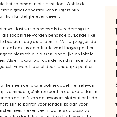
d het helemaal niet slecht doet. Ook is de
ratie groot en vertrouwen burgers hun
n hun landelijke evenknieën.’
ter wel last van om soms als tweederangs te
 als zodanig te worden behandeld. ‘Landelijke
ale bestuurslaag autonoom is. “Als wij zeggen dat
rt dat ook”, is de attitude van Haagse politici
 geen hiërarchie is tussen landelijke en lokale
n. ‘Als er lokaal wat aan de hand is, moet dat in
elost. Er wordt te snel door landelijke politici
at hetgeen de lokale politiek doet niet relevant
zijn ze minder geïnteresseerd in de lokale dan in
er dan de helft van de inwoners niet wat er in de
rs zijn te porren voor landelijke dan voor
an stemmen, kiezen veel inwoners op basis van