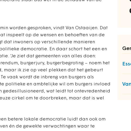
emocratie staat dus wel in de schaduw van de
min worden gesproken, vindt Van Ostaaijen. Dat
at inspeelt op de wensen en behoeften van de
gt dat inwoners op verschillende manieren
Ger
politieke democratie. En daar schort het een en
ie. ‘Je ziet dat gemeenten van alles doen:
erendum, burgerjury, burgerbegroting – noem het
Ess
, maar ik zie op veel plekken dat het gebeurt
 Te vaak wordt de inbreng van burgers als
Van
hte politieke en ambtelijke wil om burgers invloed
n gedesillusioneerd, wat leidt tot ontevredenheid
cieuze cirkel om te doorbreken, maar dat is wel
een betere lokale democratie luidt dan ook om
even én de gewekte verwachtingen waar te