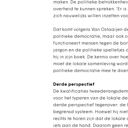
maken. De politieke betrokkenhe
overheid te kunnen spreken. ‘Er is
zich nauwelijks willen inzetten vo
Dat komt volgens Van Ostaaijen d
politieke democratie, maar ook 
functioneert mensen tegen de bors
jargon en de politieke spelletjes di
hij in zijn boek. De kennis over 
moet de lokale samenleving wor
politieke democratie mee te doen,
Derde perspectief
De kwalificaties tweederangsdemo
voor het typeren van de lokale d
derde perspectief tegenover: de 
begrensd systeem. Hoewel hij niet
rechts te horen zijn dat de lokale d
iets aan de hand. Daarom geen re