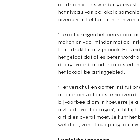
op drie niveaus worden geïnveste
het niveau van de lokale samenlev
niveau van het functioneren van l
‘De oplossingen hebben vooral met
maken en veel minder met de inrich
benadrukt hij in zijn boek. Hij vi
het geloof dat alles beter wordt a
doorgevoerd: minder raadsleden,
het lokaal belastinggebied.
‘Het verschuilen achter institutio
manier om zelf niets te hoeven doe
bijvoorbeeld om in hoeverre je a
invloed over te dragen’, licht hij 
altijd en overal moet. Je kunt het
wel doet, van alles optuigt en inw