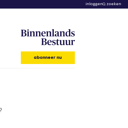
inloggen
zoeken
abonneer nu
?