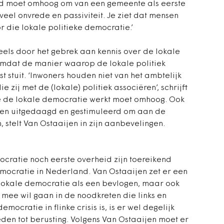
id moet omhoog om van een gemeente als eerste
 veel onvrede en passiviteit. Je ziet dat mensen
or die lokale politieke democratie.’
eels door het gebrek aan kennis over de lokale
omdat de manier waarop de lokale politiek
t stuit. ‘Inwoners houden niet van het ambtelijk
e zij met de (lokale) politiek associëren’, schrijft
hoe de lokale democratie werkt moet omhoog. Ook
den uitgedaagd en gestimuleerd om aan de
 stelt Van Ostaaijen in zijn aanbevelingen.
cratie noch eerste overheid zijn toereikend
emocratie in Nederland. Van Ostaaijen zet er een
lokale democratie als een bevlogen, maar ook
 mee wil gaan in de noodkreten die links en
emocratie in flinke crisis is, is er wel degelijk
den tot berusting. Volgens Van Ostaaijen moet er