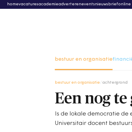
home
vacatures
academie
adverteren
events
nieuwsbrief
online
bestuur en organisatie
financi
bestuur en organisatie
/
achtergrond
Een nog te
Is de lokale democratie de
Universitair docent bestuur