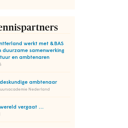
ennispartners
tferland werkt met &BAS
n duurzame samenwerking
tuur en ambtenaren
S
deskundige ambtenaar
tuursacademie Nederland
wereld vergaat ...
C