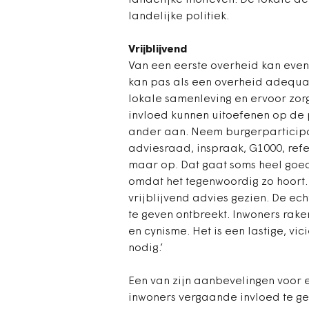
landelijke motieven. De lokale d
landelijke politiek.
Vrijblijvend
Van een eerste overheid kan even
kan pas als een overheid adequa
lokale samenleving en ervoor zor
invloed kunnen uitoefenen op de 
ander aan. Neem burgerparticipat
adviesraad, inspraak, G1000, ref
maar op. Dat gaat soms heel goed
omdat het tegenwoordig zo hoort.
vrijblijvend advies gezien. De ec
te geven ontbreekt. Inwoners rake
en cynisme. Het is een lastige, vi
nodig.’
Een van zijn aanbevelingen voor 
inwoners vergaande invloed te g