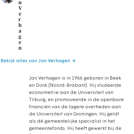
n
V
e
r
h
a
g
e
n
Bekijk alles van Jan Verhagen
Jan Verhagen is in 1966 geboren in Beek
en Donk (Noord-Brabant). Hij studeerde
econometrie aan de Universiteit van
Tilburg, en promoveerde in de openbare
financiën van de lagere overheden aan
de Universiteit van Groningen. Hij geldt
als dé gemeentelijke specialist in het
gemeentefonds. Hij heeft gewerkt bij de