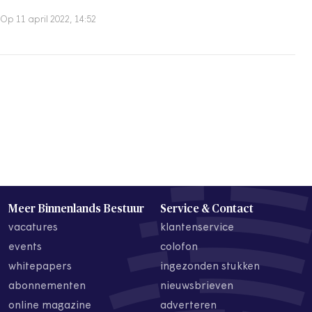
Op 11 april 2022, 14:52
Meer Binnenlands Bestuur
Service & Contact
vacatures
klantenservice
events
colofon
whitepapers
ingezonden stukken
abonnementen
nieuwsbrieven
online magazine
adverteren