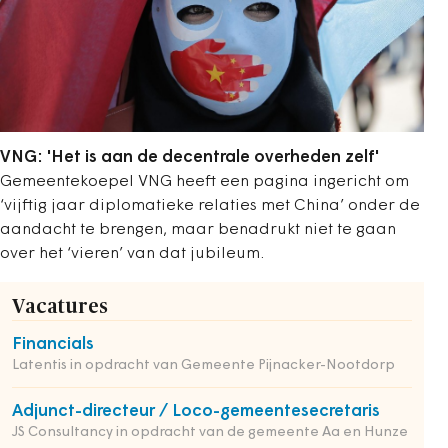
VNG: 'Het is aan de decentrale overheden zelf'
Gemeentekoepel VNG heeft een pagina ingericht om
‘vijftig jaar diplomatieke relaties met China’ onder de
aandacht te brengen, maar benadrukt niet te gaan
over het ‘vieren’ van dat jubileum.
Vacatures
Financials
Latentis in opdracht van Gemeente Pijnacker-Nootdorp
Adjunct-directeur / Loco-gemeentesecretaris
JS Consultancy in opdracht van de gemeente Aa en Hunze