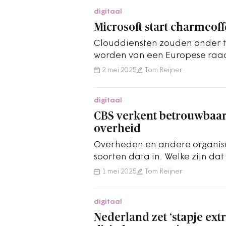
digitaal
Microsoft start charmeoff
Clouddiensten zouden onder t
worden van een Europese raad
laten opereren onder Europees
2 mei 2025
Tom Reijner
digitaal
CBS verkent betrouwbaar
overheid
Overheden en andere organisa
soorten data in. Welke zijn da
ze?
1 mei 2025
Tom Reijner
digitaal
Nederland zet ‘stapje extr