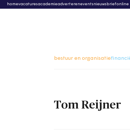
home
vacatures
academie
adverteren
events
nieuwsbrief
online
bestuur en organisatie
financi
Tom Reijner