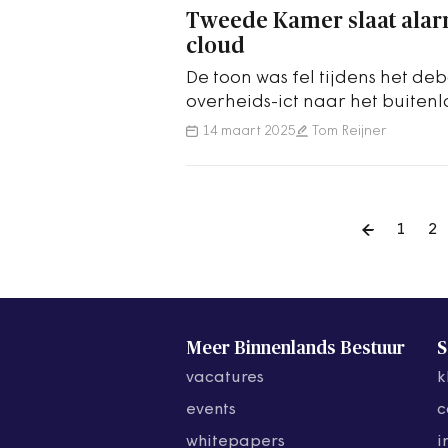
Tweede Kamer slaat ala
cloud
De toon was fel tijdens het de
overheids-ict naar het buiten
14 maart 2025
Tom Reijner
1
2
Meer Binnenlands Bestuur
S
vacatures
k
events
c
whitepapers
i