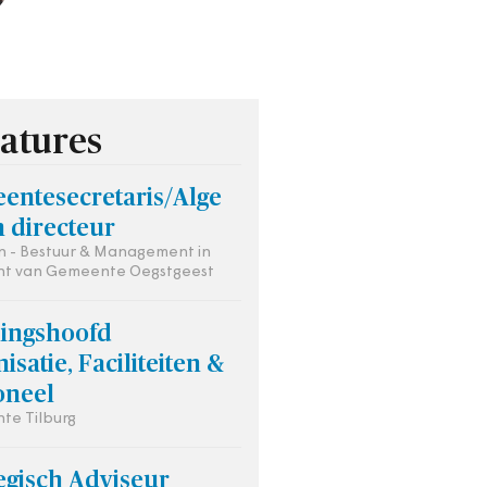
atures
entesecretaris/Alge
 directeur
 - Bestuur & Management in
ht van Gemeente Oegstgeest
lingshoofd
isatie, Faciliteiten &
oneel
te Tilburg
egisch Adviseur