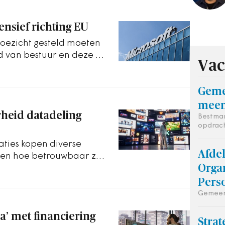
ensief richting EU
oezicht gesteld moeten
 van bestuur en deze te
Vac
 recht.
Geme
meen
heid datadeling
Bestman
opdrac
ties kopen diverse
Afde
t en hoe betrouwbaar zijn
Organ
Pers
Gemeen
a’ met financiering
Strat