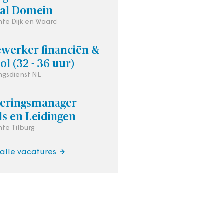
aal Domein
e Dijk en Waard
werker financiën &
ol (32 - 36 uur)
gsdienst NL
oeringsmanager
ls en Leidingen
te Tilburg
 alle vacatures