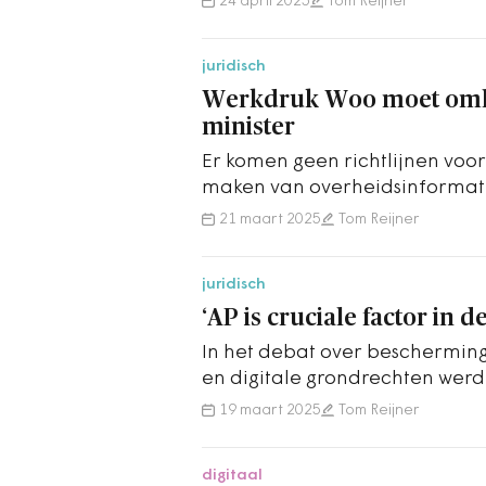
24 april 2025
Tom Reijner
juridisch
Werkdruk Woo moet omla
minister
Er komen geen richtlijnen voo
maken van overheidsinformat
handreiking voor decentrale 
21 maart 2025
Tom Reijner
juridisch
‘AP is cruciale factor in d
In het debat over beschermin
en digitale grondrechten werd 
bijna gedwongen om de AP te 
19 maart 2025
Tom Reijner
digitaal