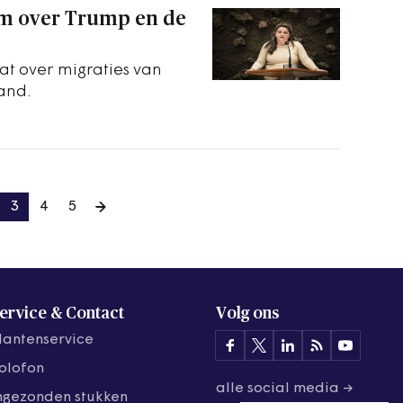
rm over Trump en de
bat over migraties van
land.
3
4
5
ervice & Contact
Volg ons
lantenservice
olofon
alle social media →
ngezonden stukken