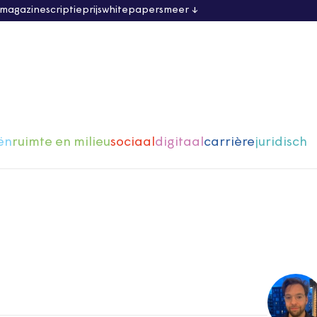
 magazine
scriptieprijs
whitepapers
meer
ën
ruimte en milieu
sociaal
digitaal
carrière
juridisch