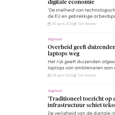
digitale economie
'De snelheid van technologisc
de EU en gebrekkige arbeidspro
onze kansen onder druk.’
30 april 2025
Tom Reijner
digitaal
Overheid geeft duizende
laptops weg
Het rijk geeft duizenden afg
laptops van ambtenaren aan 
financieel kwetsbare positie.
28 april 2025
Tom Reijner
digitaal
‘Traditioneel toezicht op 
infrastructuur schiet teko
De veiligheid van de digitale i