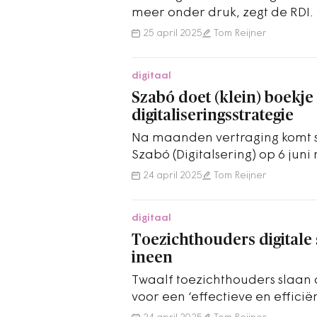
meer onder druk, zegt de RDI.
25 april 2025
Tom Reijner
digitaal
Szabó doet (klein) boekje
digitaliseringsstrategie
Na maanden vertraging komt st
Szabó (Digitalsering) op 6 jun
Digitaliseringsstrategie.
24 april 2025
Tom Reijner
digitaal
Toezichthouders digitale
ineen
Twaalf toezichthouders slaan
voor een ‘effectieve en efficiën
zorgen.