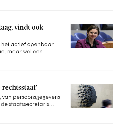
ag, vindt ook
r het actief openbaar
ie, maar wel een
overheden.
e rechtsstaat’
g van persoonsgegevens
de staatssecretaris
verdedigen.