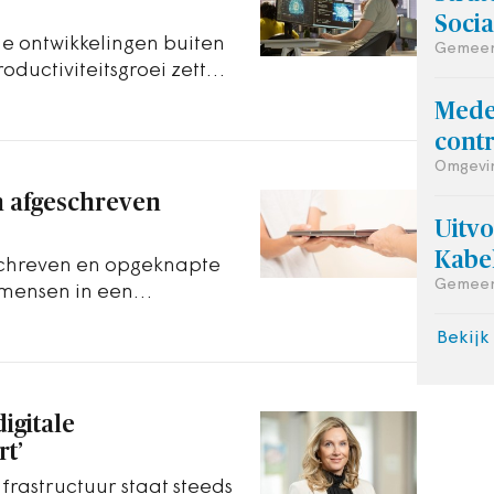
Soci
he ontwikkelingen buiten
Gemeent
ductiviteitsgroei zetten
Mede
contr
Omgevin
n afgeschreven
Uitv
Kabe
eschreven en opgeknapte
Gemeen
mensen in een
Bekijk
digitale
rt’
nfrastructuur staat steeds