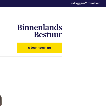
inloggen
zoeken
abonneer nu