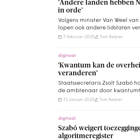
‘Andere landen hebben NI
in orde’
Volgens minister Van Weel van J
lopen ook andere lidstaten ver
implementatie van de NIS2-rich
7 februari 2025
Tom Reijner
digitaal
'Kwantum kan de overhe
veranderen'
Staatssecretaris Zsolt Szabó h
de ambtenaar door kwantumte
worden.
31 januari 2025
Tom Reijner
digitaal
Szabó weigert toezegging
algoritmeregister