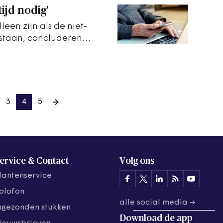
ltijd nodig'
lleen zijn als de niet-
estaan, concluderen
3
4
5
ervice & Contact
Volg ons
lantenservice
olofon
alle social media →
ngezonden stukken
Download de
app