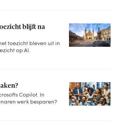
ezicht blijft na
t toezicht bleven uit in
zicht op AI.
maken?
osofts Copilot. In
enaren werk besparen?