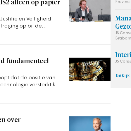
S2 alleen op papier
Provinc
Mana
ustitie en Veiligheid
traging op bij de
Gezo
tlijn.
JS Cons
Brabant
Inte
id fundamenteel
JS Cons
Bekijk
oopt dat de positie van
chnologie versterkt kan
en over