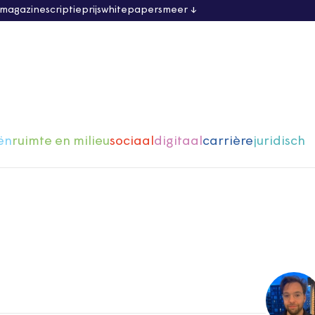
 magazine
scriptieprijs
whitepapers
meer
ën
ruimte en milieu
sociaal
digitaal
carrière
juridisch