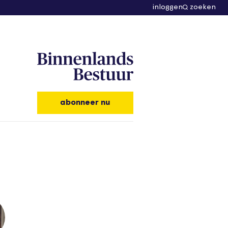
inloggen
zoeken
abonneer nu