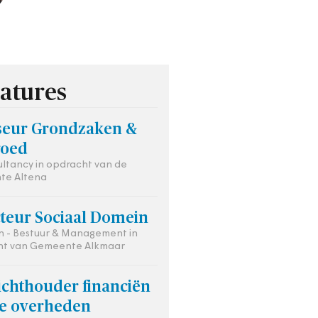
atures
seur Grondzaken &
goed
ultancy in opdracht van de
te Altena
cteur Sociaal Domein
 - Bestuur & Management in
ht van Gemeente Alkmaar
ichthouder financiën
le overheden