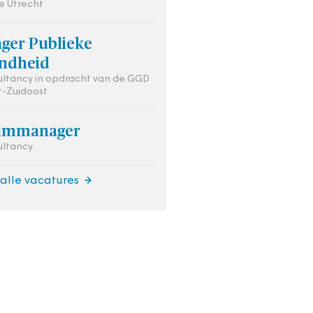
ie Utrecht
ger Publieke
ndheid
ultancy in opdracht van de GGD
-Zuidoost
rimmanager
ultancy
 alle vacatures