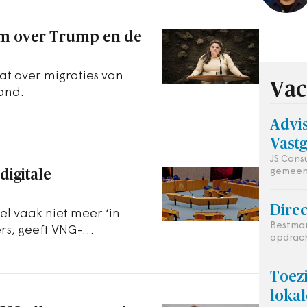
rm over Trump en de
bat over migraties van
Vac
land.
Advi
Vast
JS Cons
gemeen
digitale
Dire
el vaak niet meer ‘in
Bestman
ers, geeft VNG-
opdrac
an.
Toez
loka