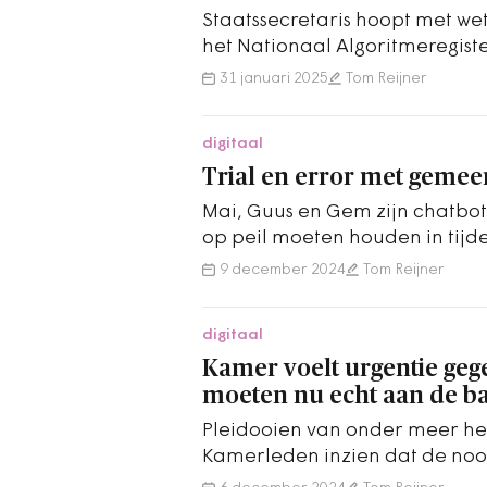
Staatssecretaris hoopt met wet
het Nationaal Algoritmeregiste
31 januari 2025
Tom Reijner
digitaal
Trial en error met gemeen
Mai, Guus en Gem zijn chatbot
op peil moeten houden in tijd
arbeidsmarkttekorten.
9 december 2024
Tom Reijner
digitaal
Kamer voelt urgentie geg
moeten nu echt aan de ba
Pleidooien van onder meer h
Kamerleden inzien dat de noo