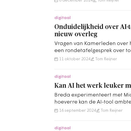
6 december 2024
Tom Reijner
digitaal
Onduidelijkheid over AI-to
nieuw overleg
Vragen van Kamerleden over he
een rondetafelgesprek over toe
11 oktober 2024
Tom Reijner
digitaal
Kan AI het werk leuker 
Breda experimenteert met Micr
hoeverre kan de AI-tool ambt
16 september 2024
Tom Reijner
digitaal