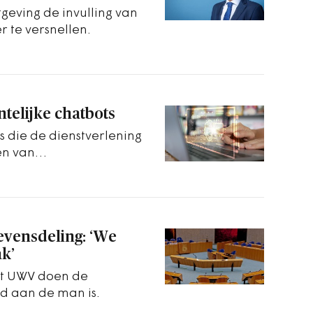
geving de invulling van
r te versnellen.
telijke chatbots
s die de dienstverlening
en van
evensdeling: ‘We
k’
et UWV doen de
d aan de man is.