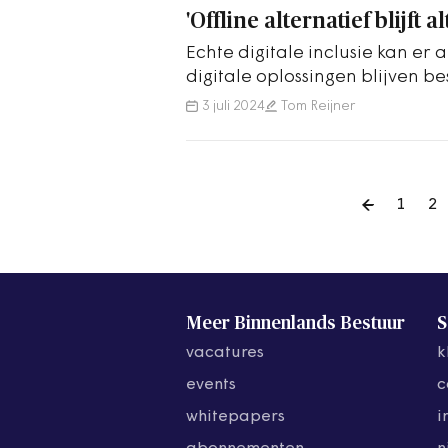
'Offline alternatief blijft a
Echte digitale inclusie kan er a
digitale oplossingen blijven b
Kamerleden.
3 juli 2024
Tom Reijner
1
2
Meer Binnenlands Bestuur
S
vacatures
k
events
c
whitepapers
i