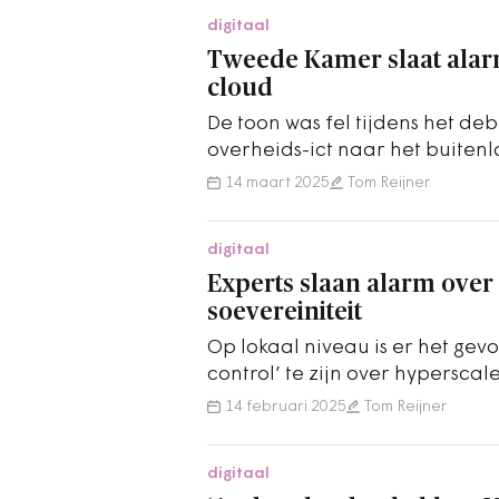
digitaal
Tweede Kamer slaat ala
cloud
De toon was fel tijdens het de
overheids-ict naar het buiten
14 maart 2025
Tom Reijner
digitaal
Experts slaan alarm over 
soevereiniteit
Op lokaal niveau is er het gevo
control’ te zijn over hyperscal
commissielid Walter van Dijk a
14 februari 2025
Tom Reijner
digitaal