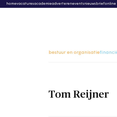
home
vacatures
academie
adverteren
events
nieuwsbrief
online
bestuur en organisatie
financi
Tom Reijner