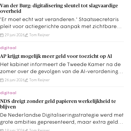
Van der Burg: digitalisering sleutel tot slagvaardige
overheid
'Er moet echt wat veranderen.' Staatssecretaris
pleit voor actiegerichte aanpak met zichtbare
resultaten op korte termijn.
29 juni 2026
Tom Reijner
digitaal
AP krijgt mogelijk meer geld voor toezicht op AI
Het kabinet informeert de Tweede Kamer na de
zomer over de gevolgen van de AI-verordening
voor extra financiële middelen voor de AP.
26 juni 2026
Tom Reijner
digitaal
NDS dreigt zonder geld papieren werkelijkheid te
blijven
De Nederlandse Digitaliseringsstrategie werd met
grote ambities gepresenteerd, maar extra geld
ontbreekt nog altijd.
19 juni 2026
Tom Reijner