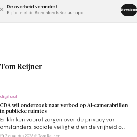
De overheid verandert
abonneer nu
Download
Blijf bij met de Binnenlands Bestuur app
Tom Reijner
digitaal
CDA wil onderzoek naar verbod op AI-camerabrillen
in publieke ruimtes
Er klinken vooral zorgen over de privacy van
omstanders, sociale veiligheid en de vrijheid om
in de openbare ruimte te bewegen.
7 augustus 2026
Tom Reijner