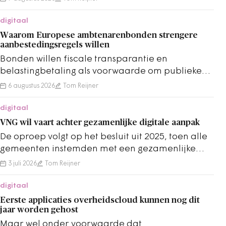
digitaal
Waarom Europese ambtenarenbonden strengere
aanbestedingsregels willen
Bonden willen fiscale transparantie en
belastingbetaling als voorwaarde om publieke
contracten te winnen.
6 augustus 2026
Tom Reijner
digitaal
VNG wil vaart achter gezamenlijke digitale aanpak
De oproep volgt op het besluit uit 2025, toen alle
gemeenten instemden met een gezamenlijke
aanpak voor AI, cloud en digitale veiligheid.
3 juli 2026
Tom Reijner
digitaal
Eerste applicaties overheidscloud kunnen nog dit
jaar worden gehost
Maar wel onder voorwaarde dat