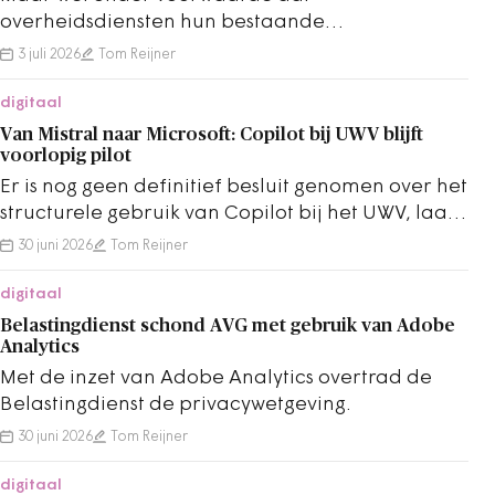
overheidsdiensten hun bestaande
infrastructuurbudgetten inbrengen in de
3 juli 2026
Tom Reijner
bekostiging van deze clouddienst.
digitaal
Van Mistral naar Microsoft: Copilot bij UWV blijft
voorlopig pilot
Er is nog geen definitief besluit genomen over het
structurele gebruik van Copilot bij het UWV, laat
minister Vijlbrief weten aan de Kamer.
30 juni 2026
Tom Reijner
digitaal
Belastingdienst schond AVG met gebruik van Adobe
Analytics
Met de inzet van Adobe Analytics overtrad de
Belastingdienst de privacywetgeving.
30 juni 2026
Tom Reijner
digitaal