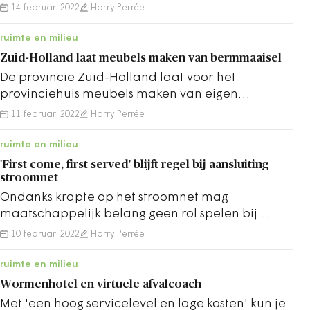
Klimaatadaptatie.
14 februari 2022
Harry Perrée
ruimte en milieu
Zuid-Holland laat meubels maken van bermmaaisel
De provincie Zuid-Holland laat voor het
provinciehuis meubels maken van eigen
bermmaaisel, als stap naar de circulaire
11 februari 2022
Harry Perrée
economie.
ruimte en milieu
'First come, first served' blijft regel bij aansluiting
stroomnet
Ondanks krapte op het stroomnet mag
maatschappelijk belang geen rol spelen bij
nieuwe aansluitingen, schrijft minister Jetten aan
10 februari 2022
Harry Perrée
Kamer.
ruimte en milieu
Wormenhotel en virtuele afvalcoach
Met 'een hoog servicelevel en lage kosten' kun je