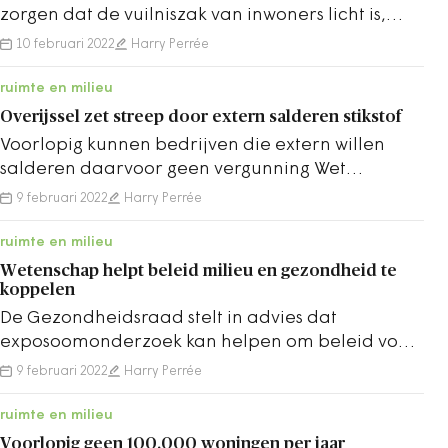
zorgen dat de vuilniszak van inwoners licht is,
stelt de wethouder van Horst aan de Maas.
10 februari 2022
Harry Perrée
ruimte en milieu
Overijssel zet streep door extern salderen stikstof
Voorlopig kunnen bedrijven die extern willen
salderen daarvoor geen vergunning Wet
natuurbescherming krijgen in Overijssel.
9 februari 2022
Harry Perrée
ruimte en milieu
Wetenschap helpt beleid milieu en gezondheid te
koppelen
De Gezondheidsraad stelt in advies dat
exposoomonderzoek kan helpen om beleid voor
gezondheid en leefomgeving te koppelen.
9 februari 2022
Harry Perrée
ruimte en milieu
Voorlopig geen 100.000 woningen per jaar