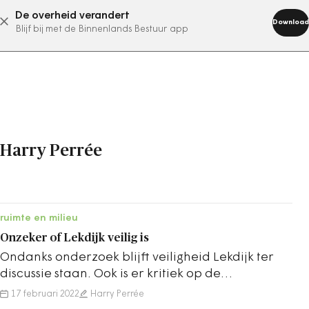
De overheid verandert
abonneer nu
Download
Blijf bij met de Binnenlands Bestuur app
Harry Perrée
ruimte en milieu
Onzeker of Lekdijk veilig is
Ondanks onderzoek blijft veiligheid Lekdijk ter
discussie staan. Ook is er kritiek op de
afstandelijke aansturing van de dijkversterking.
17 februari 2022
Harry Perrée