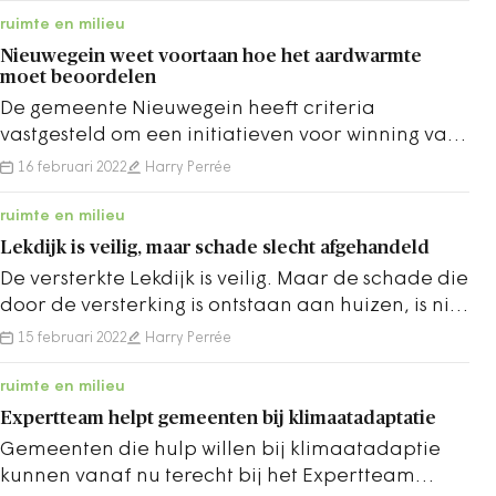
ruimte en milieu
Nieuwegein weet voortaan hoe het aardwarmte
moet beoordelen
De gemeente Nieuwegein heeft criteria
vastgesteld om een initiatieven voor winning van
aardwarmte te beoordelen.
16 februari 2022
Harry Perrée
ruimte en milieu
Lekdijk is veilig, maar schade slecht afgehandeld
De versterkte Lekdijk is veilig. Maar de schade die
door de versterking is ontstaan aan huizen, is niet
goed afgewikkeld.
15 februari 2022
Harry Perrée
ruimte en milieu
Expertteam helpt gemeenten bij klimaatadaptatie
Gemeenten die hulp willen bij klimaatadaptie
kunnen vanaf nu terecht bij het Expertteam