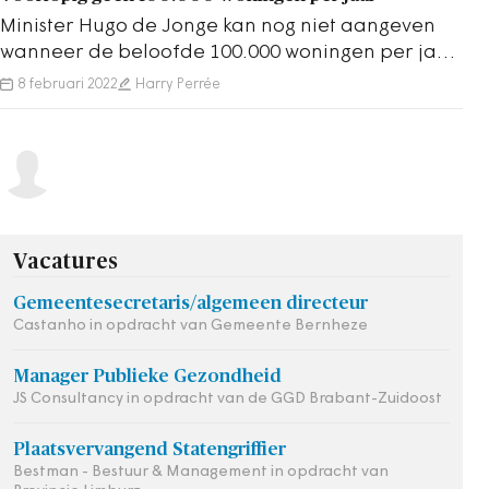
Minister Hugo de Jonge kan nog niet aangeven
wanneer de beloofde 100.000 woningen per jaar
worden opgeleverd. Hij wil meer regie.
8 februari 2022
Harry Perrée
Vacatures
Gemeentesecretaris/algemeen directeur
Castanho in opdracht van Gemeente Bernheze
Manager Publieke Gezondheid
JS Consultancy in opdracht van de GGD Brabant-Zuidoost
Plaatsvervangend Statengriffier
Bestman - Bestuur & Management in opdracht van