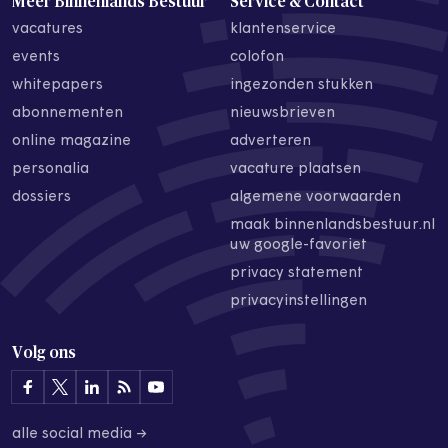
Meer Binnenlands Bestuur
Service & Contact
vacatures
klantenservice
events
colofon
whitepapers
ingezonden stukken
abonnementen
nieuwsbrieven
online magazine
adverteren
personalia
vacature plaatsen
dossiers
algemene voorwaarden
maak binnenlandsbestuur.nl
uw google-favoriet
privacy statement
privacyinstellingen
Volg ons
alle social media →