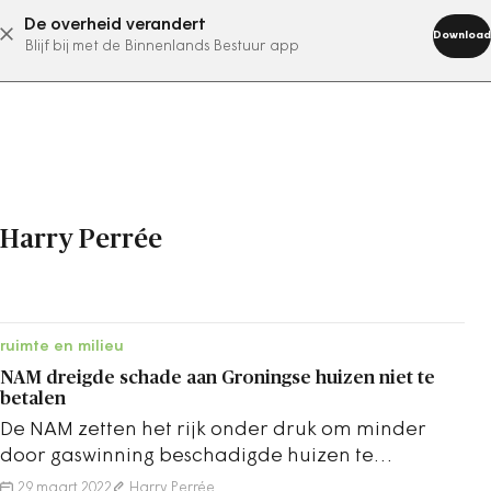
De overheid verandert
abonneer nu
Download
Blijf bij met de Binnenlands Bestuur app
Harry Perrée
ruimte en milieu
NAM dreigde schade aan Groningse huizen niet te
betalen
De NAM zetten het rijk onder druk om minder
door gaswinning beschadigde huizen te
versterken dan de overheid wilde.
29 maart 2022
Harry Perrée