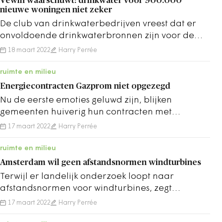
Vewin waarschuwt: drinkwater voor 900.000
nieuwe woningen niet zeker
De club van drinkwaterbedrijven vreest dat er
onvoldoende drinkwaterbronnen zijn voor de
nieuwbouw die op stapel staat komende jaren.
18 maart 2022
Harry Perrée
ruimte en milieu
Energiecontracten Gazprom niet opgezegd
Nu de eerste emoties geluwd zijn, blijken
gemeenten huiverig hun contracten met
Gazprom op te zeggen, constateert
17 maart 2022
Harry Perrée
adviesbureau Hellemans.
ruimte en milieu
Amsterdam wil geen afstandsnormen windturbines
Terwijl er landelijk onderzoek loopt naar
afstandsnormen voor windturbines, zegt
wethouder Van Doorninck dat ze die niet ziet
17 maart 2022
Harry Perrée
zitten.