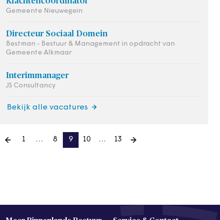
Klachtencoördinator
Gemeente Nieuwegein
Directeur Sociaal Domein
Bestman - Bestuur & Management in opdracht van
Gemeente Alkmaar
Interimmanager
JS Consultancy
Bekijk alle vacatures
1
…
8
9
10
…
13