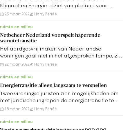
Klimaat en Energie afziet van plafond voor
subsidie voor duurzame energie.
23 maart 2022
Harry Perrée
ruimte en milieu
Netbeheer Nederland voorspelt haperende
warmtetransitie
Het aardgasvrij maken van Nederlandse
woningen gaat niet in het afgesproken tempo, zo
blijkt uit de gemeentelijke transitievisies warmte.
22 maart 2022
Harry Perrée
ruimte en milieu
Energietransitie alleen langzaam te versnellen
Twee Groningse juristen zien mogelijkheden om
met juridische ingrepen de energietransitie te
versnellen. Maar snel zal dat niet gaan.
18 maart 2022
Harry Perrée
ruimte en milieu