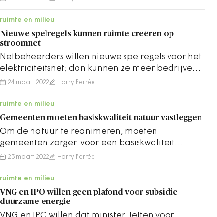
ruimte en milieu
Nieuwe spelregels kunnen ruimte creëren op
stroomnet
Netbeheerders willen nieuwe spelregels voor het
elektriciteitsnet; dan kunnen ze meer bedrijven
aansluiten en meer groene stroom verwerken.
24 maart 2022
Harry Perrée
ruimte en milieu
Gemeenten moeten basiskwaliteit natuur vastleggen
Om de natuur te reanimeren, moeten
gemeenten zorgen voor een basiskwaliteit
natuur, stelt de Raad voor de leefomgeving en
23 maart 2022
Harry Perrée
infrastructuur.
ruimte en milieu
VNG en IPO willen geen plafond voor subsidie
duurzame energie
VNG en IPO willen dat minister Jetten voor