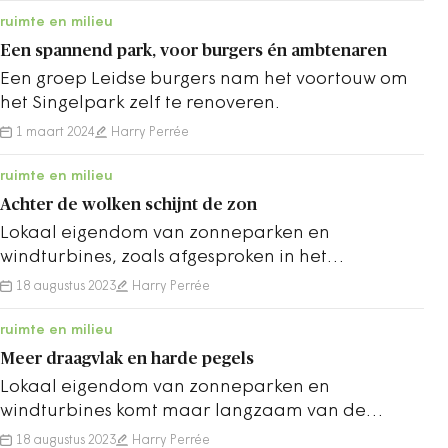
ruimte en milieu
Een spannend park, voor burgers én ambtenaren
Een groep Leidse burgers nam het voortouw om
het Singelpark zelf te renoveren.
1 maart 2024
Harry Perrée
ruimte en milieu
Achter de wolken schijnt de zon
Lokaal eigendom van zonneparken en
windturbines, zoals afgesproken in het
Klimaatakkoord, komt maar langzaam van de
18 augustus 2023
Harry Perrée
grond.
ruimte en milieu
Meer draagvlak en harde pegels
Lokaal eigendom van zonneparken en
windturbines komt maar langzaam van de
grond. Het kán wel, zo bewijst coöperatie
18 augustus 2023
Harry Perrée