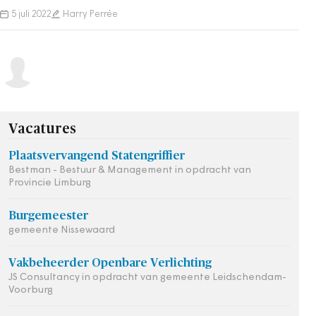
aan een Nationaal MilieuProgramma.
5 juli 2022
Harry Perrée
Vacatures
Plaatsvervangend Statengriffier
Bestman - Bestuur & Management in opdracht van
Provincie Limburg
Burgemeester
gemeente Nissewaard
Vakbeheerder Openbare Verlichting
JS Consultancy in opdracht van gemeente Leidschendam-
Voorburg