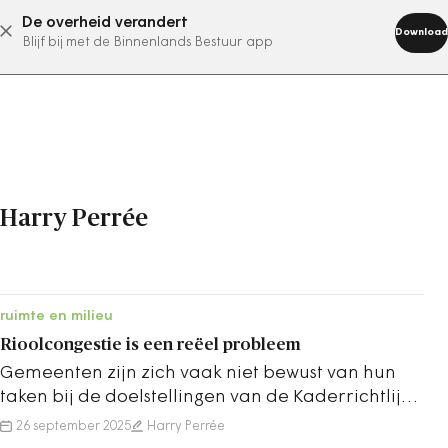
De overheid verandert
abonneer nu
Download
Blijf bij met de Binnenlands Bestuur app
Harry Perrée
ruimte en milieu
Rioolcongestie is een reëel probleem
Gemeenten zijn zich vaak niet bewust van hun
taken bij de doelstellingen van de Kaderrichtlijn
Water. Ten onrechte.
26 september 2025
Harry Perrée