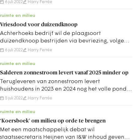
Veiligheid bewoners amper bij de wijkenaanpak.
6 juli 2022
Harry Perrée
ruimte en milieu
Vriesdood voor duizendknoop
Achterhoeks bedrijf wil de plaagsoort
duizendknoop bestrijden via bevriezing, volgens
de Wur ‘een effectieve bestrijdingsmethode’.
6 juli 2022
Harry Perrée
ruimte en milieu
Salderen zonnestroom levert vanaf 2025 minder op
Terugleveren van zonnestroom levert
huishoudens in 2023 en 2024 nog het volle pond
op. Daarna wordt de regeling afgebouwd naar
5 juli 2022
Harry Perrée
nul in 2031.
ruimte en milieu
‘Koersboek’ om milieu op orde te brengen
Met een maatschappelijk debat wil
staatssecretaris Heijnen van I&W inhoud geven