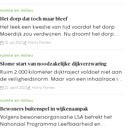
Betuwewind.
ruimte en milieu
Het dorp dat toch maar bleef
Het leek een kwestie van tijd voordat het dorp
Moerdijk zou verdwijnen. Nu droomt het dorp
van een nieuwe haven met aantrekkelijk terras.
31 juli 2023
Harry Perrée
ruimte en milieu
Slome start van noodzakelijke dijkverzwaring
Ruim 2.000 kilometer dijktraject voldoet niet aan
de veiligheidsnorm. Maar van een inhaalrace is
bepaald nog geen sprake.
21 april 2023
Harry Perrée
ruimte en milieu
Bewoners buitenspel in wijkenaanpak
Volgens bewonersorganisatie LSA betrekt het
Nationaal Programma Leefbaarheid en