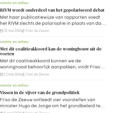
ruimte en milieu
RIVM wordt onderdeel van het gepolariseerd debat
Met haar publicatiewijze van rapporten voedt
het RIVM slechts de polarisatie in plaats van dat
het de broodnodige nuance biedt.
31 mei 2024
Friso de Zeeuw
ruimte en milieu
Met dit coalitieakkoord kan de woningbouw uit de
voeten
Met dit coalitieakkoord kunnen we de
woningnood behoorlijk aanpakken, vindt Friso de
Zeeuw
17 mei 2024
Friso de Zeeuw
ruimte en milieu
Vissen in de vijver van de grondpolitiek
Friso de Zeeuw ontleedt vier voorstellen van
minister Hugo de Jonge om het grondbeleid te
moderniseren.