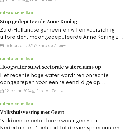
5 april 2024
Friso de Zeeuw
ruimte en milieu
Stop gedeputeerde Anne Koning
Zuid-Hollandse gemeenten willen voorzichtig
uitbreiden, maar gedeputeerde Anne Koning zet
de hakken in het zand.
16 februari 2024
Friso de Zeeuw
ruimte en milieu
Hoogwater stuwt sectorale waterclaims op
Het recente hoge water wordt ten onrechte
aangegrepen voor een te eenzijdige op
waterbeheersing gerichte aanpak, vindt Friso de
12 januari 2024
Friso de Zeeuw
Zeeuw.
ruimte en milieu
Volkshuisvesting met Geert
‘Voldoende betaalbare woningen voor
Nederlanders’ behoort tot de vier speerpunten