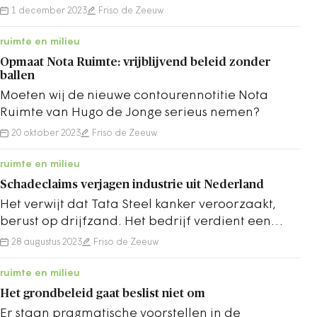
van de PVV. Zijn Geerts voorstellen haalbaar?
1 december 2023
Friso de Zeeuw
ruimte en milieu
Opmaat Nota Ruimte: vrijblijvend beleid zonder
ballen
Moeten wij de nieuwe contourennotitie Nota
Ruimte van Hugo de Jonge serieus nemen?
20 oktober 2023
Friso de Zeeuw
ruimte en milieu
Schadeclaims verjagen industrie uit Nederland
Het verwijt dat Tata Steel kanker veroorzaakt,
berust op drijfzand. Het bedrijf verdient een
beter debat, aldus Friso de Zeeuw.
28 augustus 2023
Friso de Zeeuw
ruimte en milieu
Het grondbeleid gaat beslist niet om
Er staan pragmatische voorstellen in de