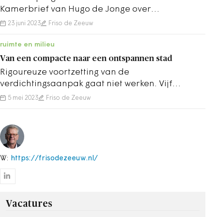
Kamerbrief van Hugo de Jonge over
grondbeleid. Maar veel opvallender is wat er
23 juni 2023
Friso de Zeeuw
niet in staat.
ruimte en milieu
Van een compacte naar een ontspannen stad
Rigoureuze voortzetting van de
verdichtingsaanpak gaat niet werken. Vijf
redenen waarom bouw in het buitengebied
5 mei 2023
Friso de Zeeuw
noodzakelijk is.
W:
https://frisodezeeuw.nl/
Vacatures