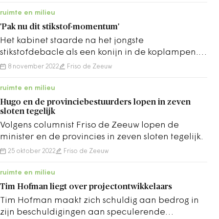
de Zeeuw.
ruimte en milieu
'Pak nu dit stikstof-momentum'
Het kabinet staarde na het jongste
stikstofdebacle als een konijn in de koplampen.
Terwijl volgens Friso de Zeeuw de oplossing al
8 november 2022
Friso de Zeeuw
lonkt.
ruimte en milieu
Hugo en de provinciebestuurders lopen in zeven
sloten tegelijk
Volgens columnist Friso de Zeeuw lopen de
minister en de provincies in zeven sloten tegelijk.
25 oktober 2022
Friso de Zeeuw
ruimte en milieu
Tim Hofman liegt over projectontwikkelaars
Tim Hofman maakt zich schuldig aan bedrog in
zijn beschuldigingen aan speculerende