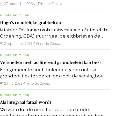
projectontwikkelaars. Aldus Friso de Zeeuw.
27 september 2022
Friso de Zeeuw
ruimte en milieu
Hugo's ruimtelijke grabbelton
Minister De Jonge (Volkshuisvesting en Ruimtelijke
Ordening, CDA) stuurt veel beleidsbrieven de
wereld in. Eentje kreeg niet veel aandacht.
2 september 2022
Friso de Zeeuw
ruimte en milieu
Versnellen met faciliterend grondbeleid kan best
Een gemeente hoeft helemaal geen actieve
grondpolitiek te voeren om toch de woningbouw
te versnellen, betoogt Friso de Zeeuw.
23 mei 2022
Friso de Zeeuw
ruimte en milieu
Als integraal fataal wordt
We zien dat de ambities voor een brede,