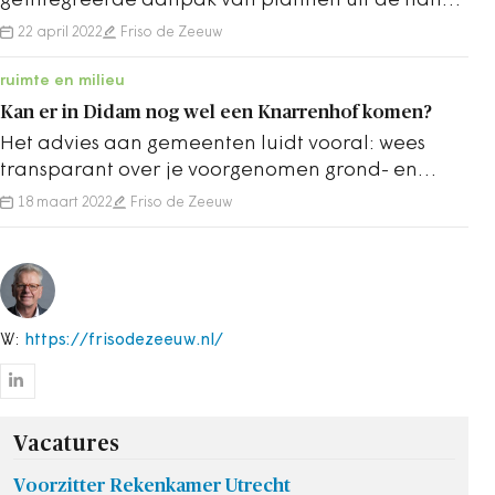
geïntegreerde aanpak van plannen uit de hand
lopen.
22 april 2022
Friso de Zeeuw
ruimte en milieu
Kan er in Didam nog wel een Knarrenhof komen?
Het advies aan gemeenten luidt vooral: wees
transparant over je voorgenomen grond- en
vastgoed- verkopen en verhuringen.
18 maart 2022
Friso de Zeeuw
W:
https://frisodezeeuw.nl/
Vacatures
Voorzitter Rekenkamer Utrecht