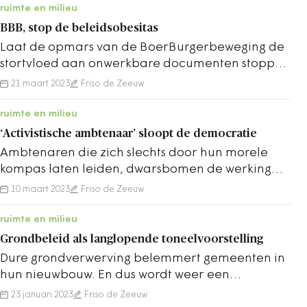
ruimte en milieu
BBB, stop de beleidsobesitas
Laat de opmars van de BoerBurgerbeweging de
stortvloed aan onwerkbare documenten stoppen
die vanuit het rijk wordt afgevuurd.
21 maart 2023
Friso de Zeeuw
ruimte en milieu
‘Activistische ambtenaar’ sloopt de democratie
Ambtenaren die zich slechts door hun morele
kompas laten leiden, dwarsbomen de werking
van de lokale democratie. Vindt Friso de Zeeuw.
10 maart 2023
Friso de Zeeuw
ruimte en milieu
Grondbeleid als langlopende toneelvoorstelling
Dure grondverwerving belemmert gemeenten in
hun nieuwbouw. En dus wordt weer een
onderzoek opgetuigd. Ten onrechte, vindt Friso
23 januari 2023
Friso de Zeeuw