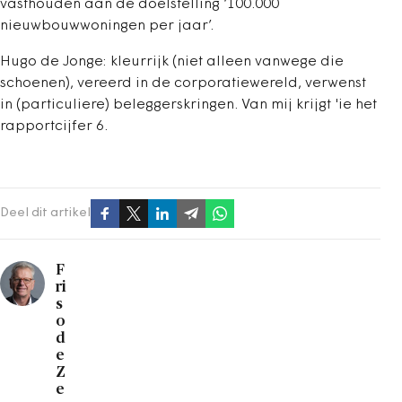
vasthouden aan de doelstelling ‘100.000
nieuwbouwwoningen per jaar’.
Hugo de Jonge: kleurrijk (niet alleen vanwege die
schoenen), vereerd in de corporatiewereld, verwenst
in (particuliere) beleggerskringen. Van mij krijgt 'ie het
rapportcijfer 6.
Deel dit artikel
F
ri
s
o
d
e
Z
e