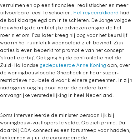
verruimen en op een financieel realistischer en meer
uitvoerbare leest te schoeien.
Het regeerakkoord
had
de bal klaargelegd om in te schieten. De Jonge volgde
trouwhartig de ambtelijke adviezen en gooide het
roer niet om. Pas later kreeg hij oog voor het keurslijf
waarin het ruimtelijk woonbeleid zich bevindt. Zijn
acties bleven beperkt tot promotie van het concept
‘straatje erbij’. Ook ging hij de confrontatie met de
Zuid-Hollandse
gedeputeerde Anne Koning
aan, over
de woningbouwlocatie Gnephoek en haar super-
restrictieve r.o.-beleid voor kleinere gemeenten. In zijn
nadagen sloeg hij door naar de andere kant:
omvangrijke verstedelijking in heel Nederland.
Soms intervenieerde de minister persoonlijk bij
woningbouw-vastlopers te velde. Op zich prima. Dat
daarbij CDA-connecties een fors streep voor hadden,
herkennen wij uit de coronaperiode.