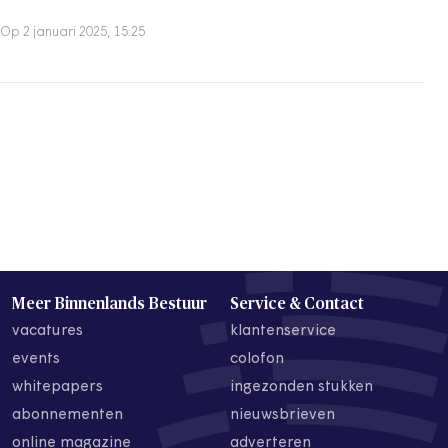
Op 2 januari 2025, 15:25
Meer Binnenlands Bestuur
Service & Contact
vacatures
klantenservice
events
colofon
whitepapers
ingezonden stukken
abonnementen
nieuwsbrieven
online magazine
adverteren