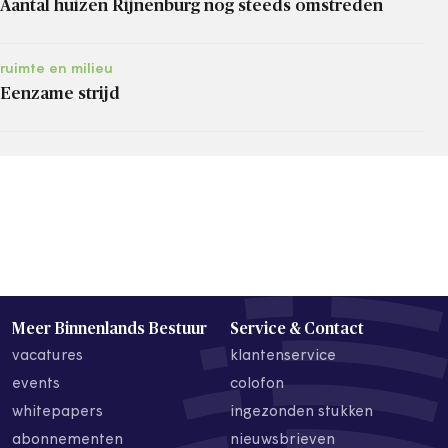
Aantal huizen Rijnenburg nog steeds omstreden
ruimte en milieu
Eenzame strijd
Meer Binnenlands Bestuur
Service & Contact
vacatures
klantenservice
events
colofon
whitepapers
ingezonden stukken
abonnementen
nieuwsbrieven