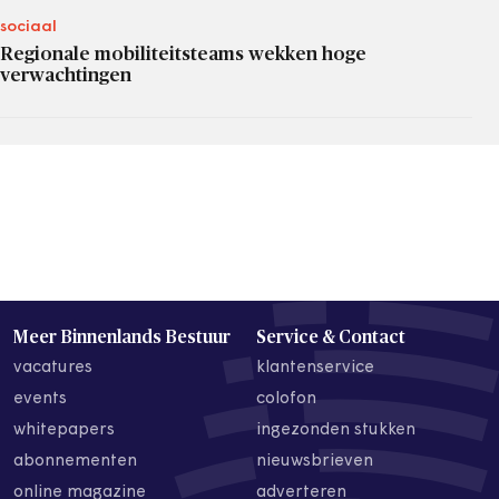
sociaal
Regionale mobiliteitsteams wekken hoge
verwachtingen
Meer Binnenlands Bestuur
Service & Contact
vacatures
klantenservice
events
colofon
whitepapers
ingezonden stukken
abonnementen
nieuwsbrieven
online magazine
adverteren