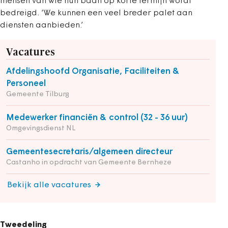
mensen van wie hun baan op korte termijn wordt
bedreigd. ‘We kunnen een veel breder palet aan
diensten aanbieden.’
Vacatures
Afdelingshoofd Organisatie, Faciliteiten &
Personeel
Gemeente Tilburg
Medewerker financiën & control (32 - 36 uur)
Omgevingsdienst NL
Gemeentesecretaris/algemeen directeur
Castanho in opdracht van Gemeente Bernheze
Bekijk alle vacatures
Tweedeling