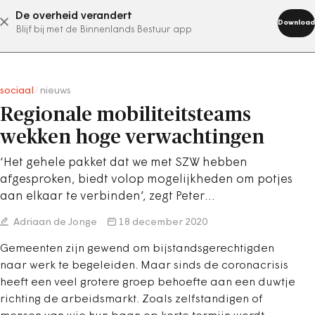
De overheid verandert
abonneer nu
Download
Blijf bij met de Binnenlands Bestuur app
sociaal
/
nieuws
Regionale mobiliteitsteams
wekken hoge verwachtingen
‘Het gehele pakket dat we met SZW hebben
afgesproken, biedt volop mogelijkheden om potjes
aan elkaar te verbinden’, zegt Peter…
Adriaan de Jonge
18 december 2020
Gemeenten zijn gewend om bijstandsgerechtigden
naar werk te begeleiden. Maar sinds de coronacrisis
heeft een veel grotere groep behoefte aan een duwtje
richting de arbeidsmarkt. Zoals zelfstandigen of