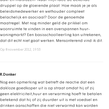
dak- en thuislozen? Naar mijn idee de bekende
druppel op de gloeiende plaat. Hoe maak je je als
beleidsmedewerker en wethouder compleet
belachelijk en asociaal? Door de genoemde
maatregel. Met nog minder geld de prikkel om
woonruimte te vinden in een overspannen huur-
woningmarkt? Een basisschoolleerling kan uitrekenen,
dat dit echt niet gaat werken. Mensonterend vind ik dit.
Op 8 november 2012, 19:53
R.Donker
Nog een opmerking wat betreft de reactie dat een
dakloze goedkoper uit is op straat omdat hij of zij
geen elektriciteit,huur en verwarming hoeft te betalen
betekend dat hij of zij duurder uit is met voedsel en
drinken aanschaffen die niet verwarmd kan worden