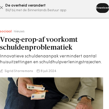
De overheid verandert
abonneer nu
Download
Blijf bij met de Binnenlands Bestuur app
sociaal
/
nieuws
Vroeg-erop-af voorkomt
schuldenproblematiek
Innovatieve schuldenaanpak vermindert aantal
huisuitzettingen en schuldhulpverleningstrajecten.
Sigrid Starremans
8 juli 2024