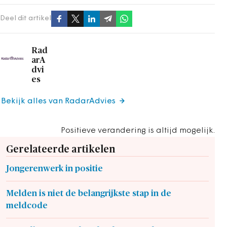
Deel dit artikel
Rad
arA
dvi
es
Bekijk alles van RadarAdvies
Positieve verandering is altijd mogelijk.
Gerelateerde artikelen
Jongerenwerk in positie
Melden is niet de belangrijkste stap in de
meldcode