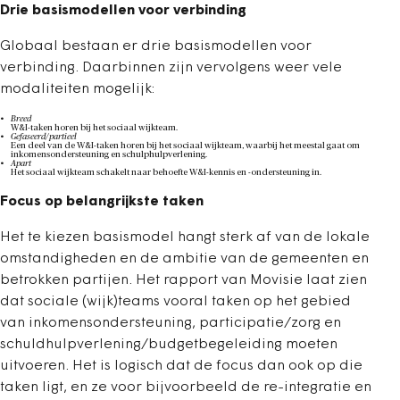
Drie basismodellen voor verbinding
Globaal bestaan er drie basismodellen voor
verbinding. Daarbinnen zijn vervolgens weer vele
modaliteiten mogelijk:
Breed
W&I-taken horen bij het sociaal wijkteam.
Gefaseerd/partieel
Een deel van de W&I-taken horen bij het sociaal wijkteam, waarbij het meestal gaat om
inkomensondersteuning en schulphulpverlening.
Apart
Het sociaal wijkteam schakelt naar behoefte W&I-kennis en -ondersteuning in.
Focus op belangrijkste taken
Het te kiezen basismodel hangt sterk af van de lokale
omstandigheden en de ambitie van de gemeenten en
betrokken partijen. Het rapport van Movisie laat zien
dat sociale (wijk)teams vooral taken op het gebied
van inkomensondersteuning, participatie/zorg en
schuldhulpverlening/budgetbegeleiding moeten
uitvoeren. Het is logisch dat de focus dan ook op die
taken ligt, en ze voor bijvoorbeeld de re-integratie en