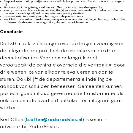
Bespreek regelmatig praktijksituaties en stel de leerpunten vast. Betrek daar ook de burgers
bij.
Start een pilot met geïntegreerd werken. Monitor en evalueer deze grondig.
Kies op basis van de ervaringen uit de pilot(s) voor een basismodel. Onderbouw de keuze
met een maatschappelijke kosten-batenanalyse en prioriteer.
Investeer ruim in training en opleiding van de professionals.
Werk het model uit in mandatering, werkproces en verantwoording en bevoegdheden. Geef
professionals de ruimte en zorg dat zij die ruimte ook benutten.
Conclusie
De TSD maakt zich zorgen over de trage invoering van
de integrale aanpak, toch de essentie van de drie
decentralisaties. Voor een belangrijk deel
veroorzaakt de centrale overheid die vertraging, door
drie wetten los van elkaar te evalueren en aan te
sturen. Ook blijft de departementale indeling de
aanpak van schulden beheersen. Gemeenten kunnen
pas echt goed inhoud geven aan de transformatie als
ook de centrale overheid ontkokert en integraal gaat
werken.
Bert Otten (
b.otten@radaradvies.nl
) is senior-
adviseur bij RadarAdvies