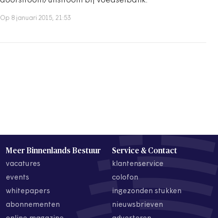
doorstroom/uitstroom bij voedselbank.
Op 8 januari 2015, 21:53
Meer Binnenlands Bestuur
Service & Contact
vacatures
klantenservice
events
colofon
whitepapers
ingezonden stukken
abonnementen
nieuwsbrieven