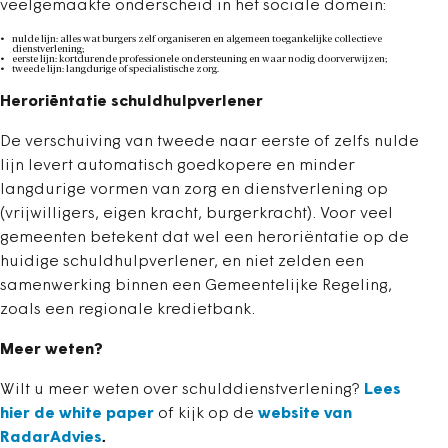
veelgemaakte onderscheid in het sociale domein:
nulde lijn: alles wat burgers zelf organiseren en algemeen toegankelijke collectieve
dienstverlening;
eerste lijn: kortdurende professionele ondersteuning en waar nodig doorverwijzen;
tweede lijn: langdurige of specialistische zorg.
Heroriëntatie schuldhulpverlener
De verschuiving van tweede naar eerste of zelfs nulde
lijn levert automatisch goedkopere en minder
langdurige vormen van zorg en dienstverlening op
(vrijwilligers, eigen kracht, burgerkracht). Voor veel
gemeenten betekent dat wel een heroriëntatie op de
huidige schuldhulpverlener, en niet zelden een
samenwerking binnen een Gemeentelijke Regeling,
zoals een regionale kredietbank.
Meer weten?
Wilt u meer weten over schulddienstverlening?
Lees
hier de white paper
of kijk op de
website van
RadarAdvies
.