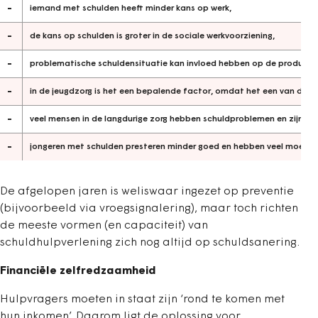
-
iemand met schulden heeft minder kans op werk,
-
de kans op schulden is groter in de sociale werkvoorziening,
-
problematische schuldensituatie kan invloed hebben op de productivi
-
in de jeugdzorg is het een bepalende factor, omdat het een van de str
-
veel mensen in de langdurige zorg hebben schuldproblemen en zijn f
-
jongeren met schulden presteren minder goed en hebben veel moeite e
De afgelopen jaren is weliswaar ingezet op preventie
(bijvoorbeeld via vroegsignalering), maar toch richten
de meeste vormen (en capaciteit) van
schuldhulpverlening zich nog altijd op schuldsanering.
Financiële zelfredzaamheid
Hulpvragers moeten in staat zijn ‘rond te komen met
hun inkomen’. Daarom ligt de oplossing voor