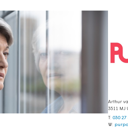
Arthur v
3511 MJ 
T:
030 27
W:
purpo