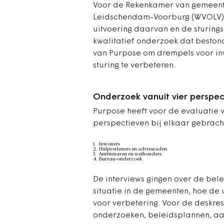
Voor de Rekenkamer van gemeent
Leidschendam-Voorburg (WVOLV) 
uitvoering daarvan en de sturin
kwalitatief onderzoek dat bestond
van Purpose om drempels voor in
sturing te verbeteren.
Onderzoek vanuit vier perspec
Purpose heeft voor de evaluatie
perspectieven bij elkaar gebrach
Inwoners
Hulpverleners en adviesraden
Ambtenaren en wethouders
Bureau-onderzoek
De interviews gingen over de bel
situatie in de gemeenten, hoe de 
voor verbetering. Voor de deskr
onderzoeken, beleidsplannen, aa