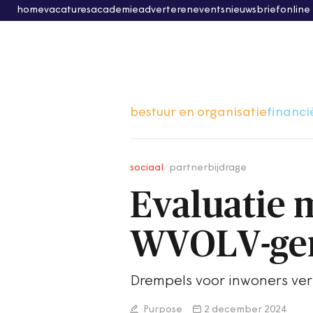
home
vacatures
academie
adverteren
events
nieuwsbrief
online
bestuur en organisatie
financi
sociaal
/
partnerbijdrage
Evaluatie 
WVOLV-ge
Drempels voor inwoners ver
Purpose
2 december 2024