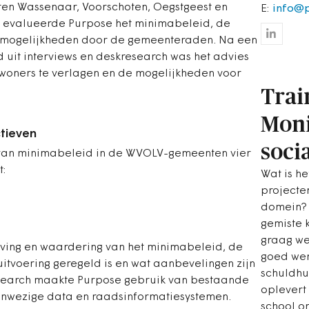
en Wassenaar, Voorschoten, Oegstgeest en
E:
info@p
evalueerde Purpose het minimabeleid, de
gsmogelijkheden door de gemeenteraden. Na een
 uit interviews en deskresearch was het advies
woners te verlagen en de mogelijkheden voor
Trai
Moni
tieven
soci
 van minimabeleid in de WVOLV-gemeenten vier
t:
Wat is he
projecten
domein? 
gemiste k
graag w
eving en waardering van het minimabeleid, de
goed wer
uitvoering geregeld is en wat aanbevelingen zijn
schuldhul
esearch maakte Purpose gebruik van bestaande
oplevert 
nwezige data en raadsinformatiesystemen.
school or