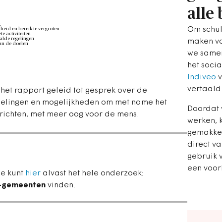
alle
g
Om schul
id en bereik te vergroten
e activiteiten
alde regelingen
maken vo
aan de doelen
we samen
het soci
Indiveo
v
vertaald
het rapport geleid tot gesprek over de
elingen en mogelijkheden om met name het
Doordat 
 richten, met meer oog voor de mens.
werken, 
gemakkel
direct va
gebruik 
een voor
Je kunt
hier
alvast het hele onderzoek:
-gemeenten
vinden.