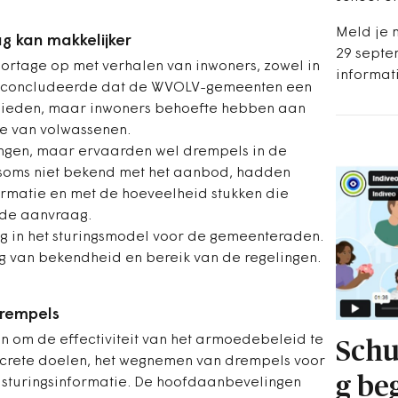
Meld je 
 kan makkelijker
29 septe
ortage op met verhalen van inwoners, zowel in
informat
j concludeerde dat de WVOLV-gemeenten een
bieden, maar inwoners behoefte hebben aan
e van volwassenen.
ingen, maar ervaarden wel drempels in de
soms niet bekend met het aanbod, hadden
ormatie en met de hoeveelheid stukken die
 de aanvraag.
ng in het sturingsmodel voor de gemeenteraden.
ing van bekendheid en bereik van de regelingen.
drempels
 om de effectiviteit van het armoedebeleid te
Schu
ncrete doelen, het wegnemen van drempels voor
g be
 sturingsinformatie. De hoofdaanbevelingen