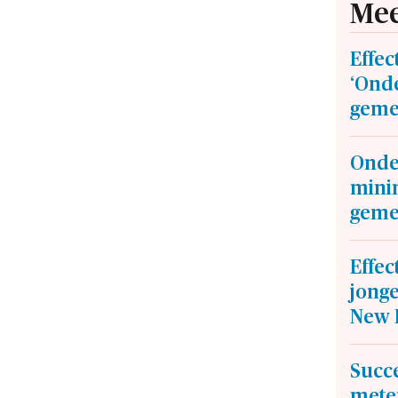
Mee
Effec
‘Ond
geme
Onde
mini
geme
Effec
jong
New 
Succe
meten