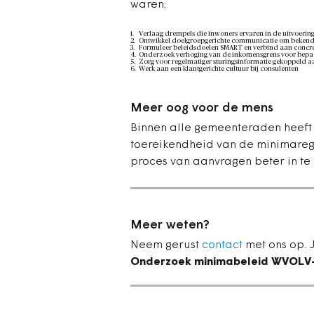
waren:
Verlaag drempels die inwoners ervaren in de uitvoerin
Ontwikkel doelgroepgerichte communicatie om bekendhe
Formuleer beleidsdoelen SMART en verbind aan concret
Onderzoek verhoging van de inkomensgrens voor bepa
Zorg voor regelmatiger sturingsinformatie gekoppeld 
Werk aan een klantgerichte cultuur bij consulenten
Meer oog voor de mens
Binnen alle gemeenteraden heeft 
toereikendheid van de minimareg
proces van aanvragen beter in te
Meer weten?
Neem gerust
contact
met ons op. 
Onderzoek minimabeleid WVOLV