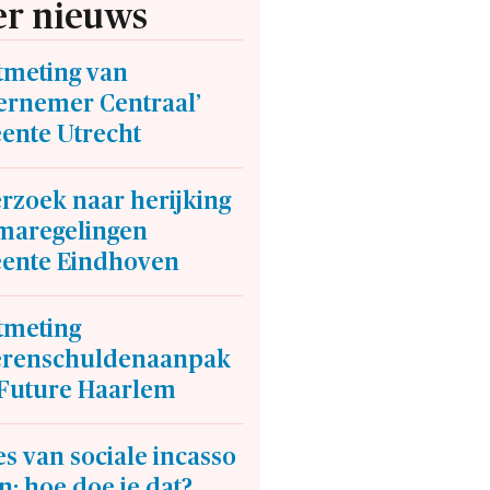
r nieuws
tmeting van
ernemer Centraal’
ente Utrecht
rzoek naar herijking
maregelingen
ente Eindhoven
tmeting
erenschuldenaanpak
Future Haarlem
s van sociale incasso
: hoe doe je dat?