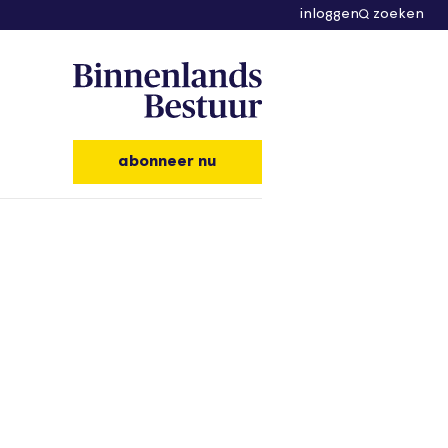
inloggen
zoeken
abonneer nu