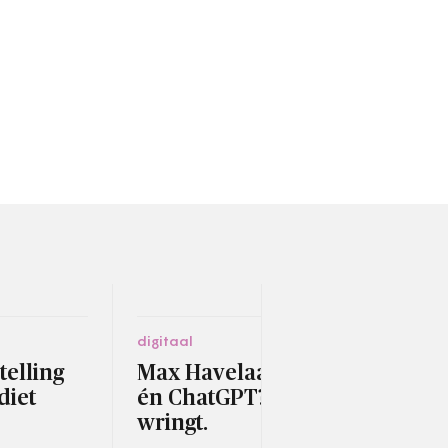
digitaal
socia
telling
Max Havelaar-koffie
Sle
diet
én ChatGPT? Dat
hui
wringt.
geh
sch