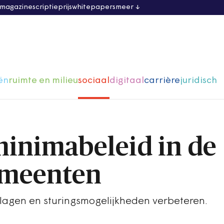
 magazine
scriptieprijs
whitepapers
meer
ën
ruimte en milieu
sociaal
digitaal
carrière
juridisch
minimabeleid in de
meenten
lagen en sturingsmogelijkheden verbeteren.