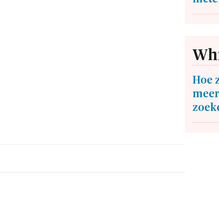
Whi
Hoe z
meer
zoeke