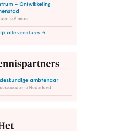
trum – Ontwikkeling
nenstad
eente Almere
ijk alle vacatures
ennispartners
deskundige ambtenaar
tuursacademie Nederland
Het