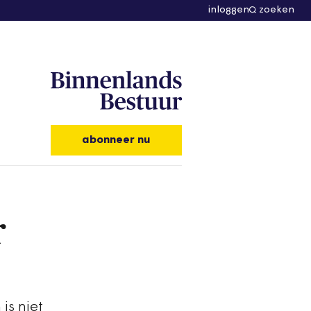
inloggen
zoeken
abonneer nu
r
is niet