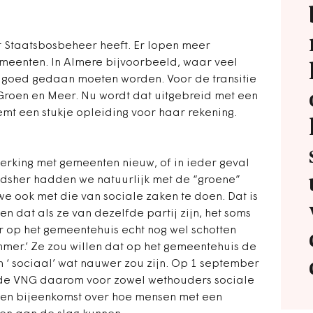
dat Staatsbosbeheer heeft. Er lopen meer
eenten. In Almere bijvoorbeeld, waar veel
goed gedaan moeten worden. Voor de transitie
 Groen en Meer. Nu wordt dat uitgebreid met een
mt een stukje opleiding voor haar rekening.
rking met gemeenten nieuw, of in ieder geval
udsher hadden we natuurlijk met de “groene”
 ook met die van sociale zaken te doen. Dat is
n dat als ze van dezelfde partij zijn, het soms
er op het gemeentehuis echt nog wel schotten
mmer.’ Ze zou willen dat op het gemeentehuis de
n ‘ sociaal’ wat nauwer zou zijn. Op 1 september
 de VNG daarom voor zowel wethouders sociale
een bijeenkomst over hoe mensen met een