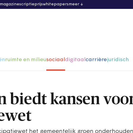
 magazine
scriptieprijs
whitepapers
meer
ën
ruimte en milieu
sociaal
digitaal
carrière
juridisch
n biedt kansen voo
iewet
cipatiewet het gemeentelijk groen onderhouden 