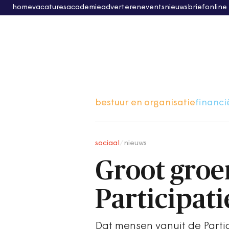
home
vacatures
academie
adverteren
events
nieuwsbrief
online
bestuur en organisatie
financi
sociaal
/
nieuws
Groot groe
Participat
Dat mensen vanuit de Parti