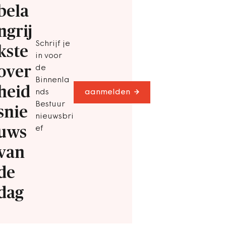
bela
ngrij
Schrijf je
kste
in voor
over
de
Binnenla
heid
nds
aanmelden
Bestuur
snie
nieuwsbri
uws
ef
van
de
dag