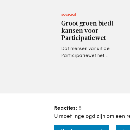
sociaal
Groot groen biedt
kansen voor
Participatiewet
Dat mensen vanuit de
Participatiewet het
gemeentelijk groen
onderhouden is niet nieuw.
Maar steeds vaker gaan ze
ook in het ‘groot…
Reacties:
5
U moet ingelogd zijn om een r