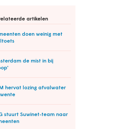
elateerde artikelen
eenten doen weinig met
ltoets
sterdam de mist in bij
oop'
 hervat lozing afvalwater
Twente
 stuurt Suwinet-team naar
meenten