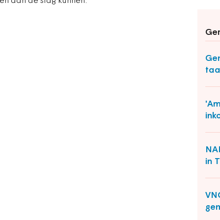
oen aan de slag kunnen.
Ger
Gem
taa
'Am
ink
NAM
in 
VNG
ge