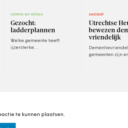
ruimte en milieu
sociaal
Gezocht:
Utrechtse He
ladderplannen
bewezen dem
vriendelijk
Welke gemeente heeft
ijzersterke
Dementievriendel
Ladderonderbouwingen
gemeenten zijn e
voor bestemmingsplannen
- wel meer. Maar Utrechtse
die stand hielden bij de
Heuvelrug weet i
Raad van State? Het
het ook écht zijn.
ministerie van…
gemeente…
eactie te kunnen plaatsen.