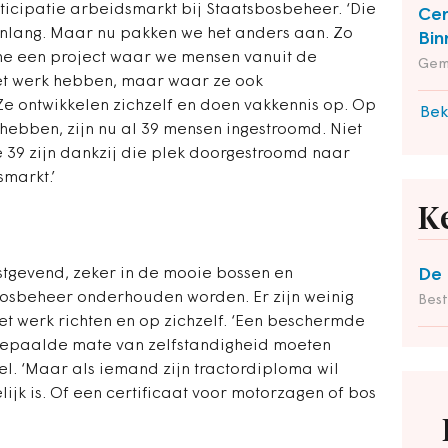
ticipatie arbeidsmarkt bij Staatsbosbeheer. ‘Die
Cen
enlang. Maar nu pakken we het anders aan. Zo
Bin
he een project waar we mensen vanuit de
Gem
het werk hebben, maar waar ze ook
 ontwikkelen zichzelf en doen vakkennis op. Op
Bek
hebben, zijn nu al 39 mensen ingestroomd. Niet
e 39 zijn dankzij die plek doorgestroomd naar
markt.’
K
ustgevend, zeker in de mooie bossen en
De 
osbeheer onderhouden worden. Er zijn weinig
Bes
et werk richten en op zichzelf. ‘Een beschermde
epaalde mate van zelfstandigheid moeten
el. ‘Maar als iemand zijn tractordiploma wil
ijk is. Of een certificaat voor motorzagen of bos