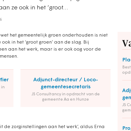
aan ze ook in het ‘groot…
6
ewet het gemeentelijk groen onderhouden is niet
V
ok in het ‘groot groen’ aan de slag. Bij
een aan het werk, maar is er ook oog voor de
 mensen.
Pla
Bes
opdr
fier
Adjunct-directeur / Loco-
gemeentesecretaris
 in
Adj
JS Consultancy in opdracht van de
gem
gemeente Aa en Hunze
JS C
gem
 de zorginstellingen aan het werk’, aldus Erna
Pro