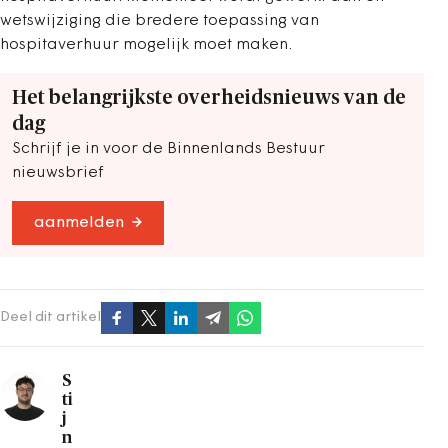
wetswijziging die bredere toepassing van
hospitaverhuur mogelijk moet maken.
Het belangrijkste overheidsnieuws van de
dag
Schrijf je in voor de Binnenlands Bestuur
nieuwsbrief
aanmelden
Deel dit artikel
S
ti
j
n