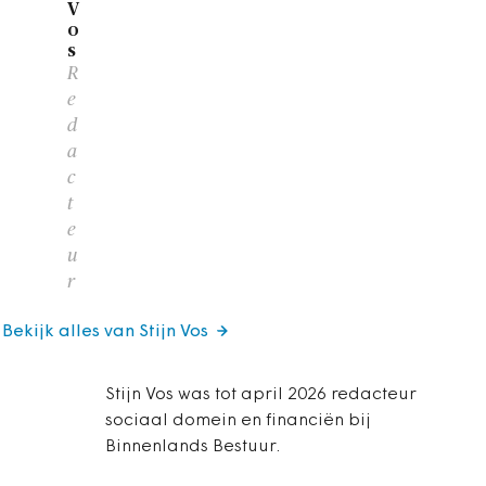
V
o
s
R
e
d
a
c
t
e
u
r
Bekijk alles van Stijn Vos
Stijn Vos was tot april 2026 redacteur
sociaal domein en financiën bij
Binnenlands Bestuur.