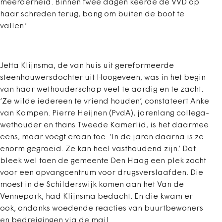
meerderheid. Binnen twee dagen keerde de VVD op
haar schreden terug, bang om buiten de boot te
vallen.’
Jetta Klijnsma, de van huis uit gereformeerde
steenhouwersdochter uit Hoogeveen, was in het begin
van haar wethouderschap veel te aardig en te zacht.
‘Ze wilde iedereen te vriend houden’, constateert Anke
van Kampen. Pierre Heijnen (PvdA), jarenlang collega-
wethouder en thans Tweede Kamerlid, is het daarmee
eens, maar voegt eraan toe: ‘In de jaren daarna is ze
enorm gegroeid. Ze kan heel vasthoudend zijn.’ Dat
bleek wel toen de gemeente Den Haag een plek zocht
voor een opvangcentrum voor drugsverslaafden. Die
moest in de Schilderswijk komen aan het Van de
Vennepark, had Klijnsma bedacht. En die kwam er
ook, ondanks woedende reacties van buurtbewoners
en bedreigingen via de mail.