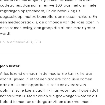
Brussel ze toch langdurig kunnen strikken met dure
cadeautjes, dan nog zitten we 100 jaar met criminele
regeringen opgescheept, En de bevolking zit
opgescheept met zakkenrollers en messentrekkers. En
een medeoorzaak is, de armoede van de kanslozen in
onze samenleving, een groep die alleen maar groter
wordt.
Op 15 september 2014, 12:14
joop luster
Alles lezend en haar in de media zie kan ik, helaas
voor Klijnsma, niet tot een andere conclusie komen
dan dat ze een opportunistische en overdreven
optimistische koers vaart. Ik mag voor haar hopen dat
het naïviteit is. Maar velen die gedwongen worden dit
beleid te moeten ondergaan zitten daar wel mooi