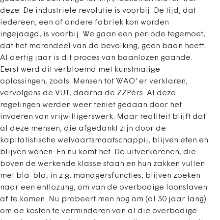
deze: De industriele revolutie is voorbij. De tijd, dat
iedereen, een of andere fabriek kon worden
ingejaagd, is voorbij. We gaan een periode tegemoet,
dat het merendeel van de bevolking, geen baan heeft.
Al dertig jaar is dit proces van baanlozen gaande.
Eerst werd dit verbloemd met kunstmatige
oplossingen, zoals: Mensen tot WAO' er verklaren,
vervolgens de VUT, daarna de ZZPérs. Al deze
regelingen werden weer teniet gedaan door het
invoeren van vrijwilligerswerk. Maar realiteit blijft dat
al deze mensen, die afgedankt zijn door de
kapitalistische welvaartsmaatschappij, blijven eten en
blijven wonen. En nu komt het: De uitverkorenen, die
boven de werkende klasse staan en hun zakken vullen
met bla-bla, in z.g. managersfuncties, blijven zoeken
naar een entlozung, om van de overbodige loonslaven
af te komen. Nu probeert men nog om (al 30 jaar lang)
om de kosten te verminderen van al die overbodige