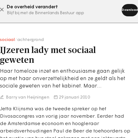
De overheid verandert
abonneer nu
Download
Blijf bij met de Binnenlands Bestuur app
sociaal
/
achtergrond
IJzeren lady met sociaal
geweten
Haar tomeloze inzet en enthousiasme gaan gelijk
op met haar onverzettelijkheid en ze geldt als het
sociale geweten van het kabinet. Maar…
Barry van Heijningen
29 januari 2010
Jetta Klijnsma was de tweede spreker op het
Divosacongres van vorig jaar november. Eerder had
de Amsterdamse econoom en hoogleraar
arbeidsverhoudingen Paul de Beer de toehoorders op