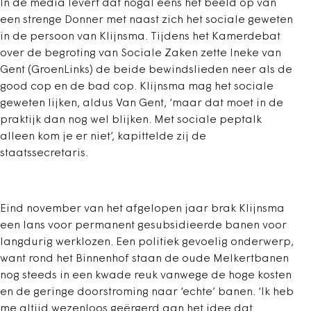
In de media levert dat nogal eens het beeld op van
een strenge Donner met naast zich het sociale geweten
in de persoon van Klijnsma. Tijdens het Kamerdebat
over de begroting van Sociale Zaken zette Ineke van
Gent (GroenLinks) de beide bewindslieden neer als de
good cop en de bad cop. Klijnsma mag het sociale
geweten lijken, aldus Van Gent, ‘maar dat moet in de
praktijk dan nog wel blijken. Met sociale peptalk
alleen kom je er niet’, kapittelde zij de
staatssecretaris.
Eind november van het afgelopen jaar brak Klijnsma
een lans voor permanent gesubsidieerde banen voor
langdurig werklozen. Een politiek gevoelig onderwerp,
want rond het Binnenhof staan de oude Melkertbanen
nog steeds in een kwade reuk vanwege de hoge kosten
en de geringe doorstroming naar ‘echte’ banen. ‘Ik heb
me altijd wezenloos geërgerd aan het idee dat