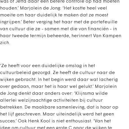
was of Jetta daar een betere controle op had moeten
houden.’ Marjolein de Jong: ‘Het kostte heel veel
moeite om haar duidelijk te maken dat ze moest
ingrijpen.’ Beter verging het haar met de portefeuille
van cultuur die ze - samen met die van financiën - in
haar tweede termijn beheerde, herinnert Van Kampen
zich.
‘Ze heeft voor een duidelijke omslag in het
cultuurbeleid gezorgd. Ze heeft de cultuur naar de
wijken gebracht. In het begin werd daar wat lacherig
over gedaan, maar het is haar wel gelukt.’ Marjolein
de Jong denkt daar anders over: ‘Klijnsma wilde
allerlei welzijnsachtige activiteiten bij cultuur
betrekken. De maakbare samenleving, dat is haar op
het lijf geschreven. Maar uiteindelijk werd het geen
succes.’ Ook Henk Kool is niet enthousiast. ‘Van het
idee om cultuur met een grote C naar de wijken te