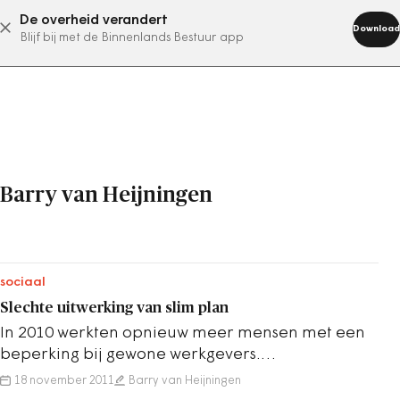
De overheid verandert
abonneer nu
Download
Blijf bij met de Binnenlands Bestuur app
Barry van Heijningen
sociaal
Slechte uitwerking van slim plan
In 2010 werkten opnieuw meer mensen met een
beperking bij gewone werkgevers.
Kabinetsplannen dreigen die trend te keren.
18 november 2011
Barry van Heijningen
Door &lsquo;dom…