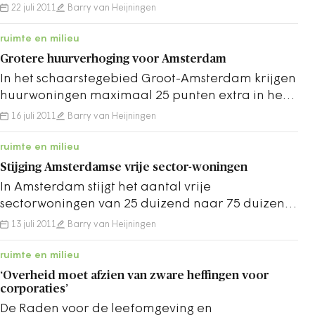
jaar ervoor en ook de investeringen namen met
22 juli 2011
Barry van Heijningen
ruim…
ruimte en milieu
Grotere huurverhoging voor Amsterdam
In het schaarstegebied Groot-Amsterdam krijgen
huurwoningen maximaal 25 punten extra in het
woningwaarderingsstelsel (WWS) als het
16 juli 2011
Barry van Heijningen
voorstel…
ruimte en milieu
Stijging Amsterdamse vrije sector-woningen
In Amsterdam stijgt het aantal vrije
sectorwoningen van 25 duizend naar 75 duizend
als de puntenbijtelling in het plan van minister
13 juli 2011
Barry van Heijningen
Donner…
ruimte en milieu
‘Overheid moet afzien van zware heffingen voor
corporaties’
De Raden voor de leefomgeving en