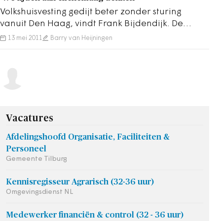
Volkshuisvesting gedijt beter zonder sturing
vanuit Den Haag, vindt Frank Bijdendijk. De
bestuurder van de Amsterdamse corporatie…
13 mei 2011
Barry van Heijningen
Vacatures
Afdelingshoofd Organisatie, Faciliteiten &
Personeel
Gemeente Tilburg
Kennisregisseur Agrarisch (32-36 uur)
Omgevingsdienst NL
Medewerker financiën & control (32 - 36 uur)