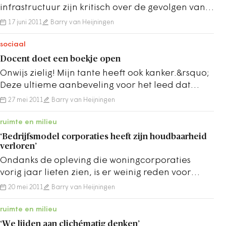
infrastructuur zijn kritisch over de gevolgen van
het nieuwe huurbeleid. Ze bepleiten onder meer
17 juni 2011
Barry van Heijningen
de…
sociaal
Docent doet een boekje open
Onwijs zielig! Mijn tante heeft ook kanker.&rsquo;
Deze ultieme aanbeveling voor het leed dat
Kluun heet moet als garantie dienen om de…
27 mei 2011
Barry van Heijningen
ruimte en milieu
‘Bedrijfsmodel corporaties heeft zijn houdbaarheid
verloren’
Ondanks de opleving die woningcorporaties
vorig jaar lieten zien, is er weinig reden voor
optimisme in de komende tijd. Dat blijkt uit…
20 mei 2011
Barry van Heijningen
ruimte en milieu
‘We lijden aan clichématig denken’