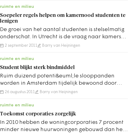
ruimte en milieu
Soepeler regels helpen om kamernood studenten te
lenigen
De groei van het aantal studenten is stelselmatig
onderschat. In Utrecht is de vraag naar kamers
de afgelopen 4 jaar verdubbeld. Om de…
2 september 2011
Barry van Heijningen
ruimte en milieu
Student blijkt sterk bindmiddel
Ruim duizend potenti&euml;le slooppanden
worden in Amsterdam tijdelijk bewoond door
studenten. Ze betalen geen huur, mits ze zich 10
26 augustus 2011
Barry van Heijningen
uur…
ruimte en milieu
Toekomst corporaties zorgelijk
In 2010 hebben de woningcorporaties 7 procent
minder nieuwe huurwoningen gebouwd dan het