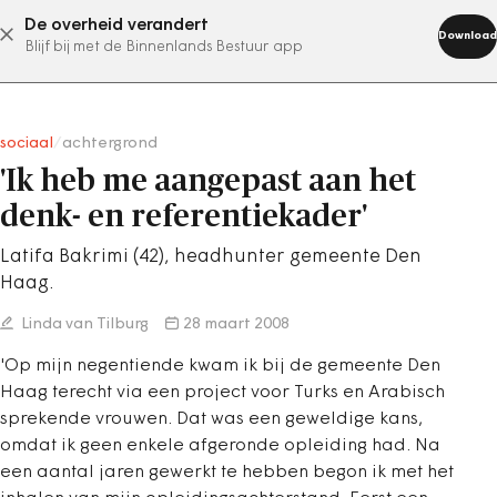
De overheid verandert
abonneer nu
Download
Blijf bij met de Binnenlands Bestuur app
sociaal
/
achtergrond
'Ik heb me aangepast aan het
denk- en referentiekader'
Latifa Bakrimi (42), headhunter gemeente Den
Haag.
Linda van Tilburg
28 maart 2008
'Op mijn negentiende kwam ik bij de gemeente Den
Haag terecht via een project voor Turks en Arabisch
sprekende vrouwen. Dat was een geweldige kans,
omdat ik geen enkele afgeronde opleiding had. Na
een aantal jaren gewerkt te hebben begon ik met het