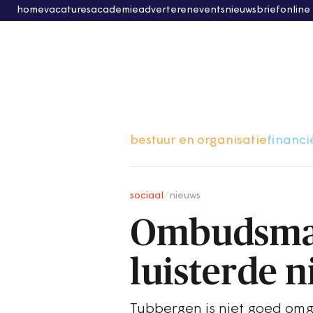
home
vacatures
academie
adverteren
events
nieuwsbrief
online
bestuur en organisatie
financi
sociaal
/
nieuws
Ombudsma
luisterde n
Tubbergen is niet goed om