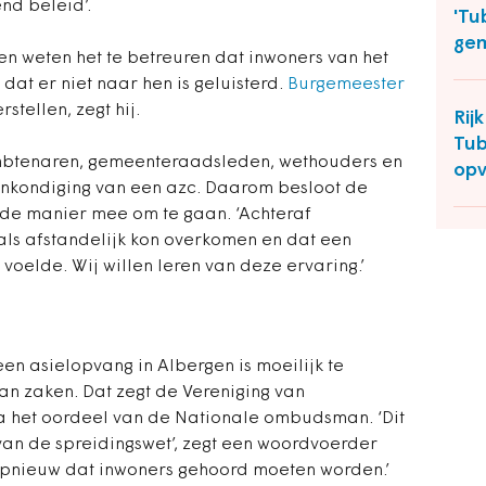
nd beleid’.
'Tu
ge
n weten het te betreuren dat inwoners van het
at er niet naar hen is geluisterd.
Burgemeester
stellen, zegt hij.
Rij
Tub
mbtenaren, gemeenteraadsleden, wethouders en
opv
ankondiging van een azc. Daarom besloot de
e manier mee om te gaan. ‘Achteraf
ls afstandelijk kon overkomen en dat een
voelde. Wij willen leren van deze ervaring.’
en asielopvang in Albergen is moeilijk te
an zaken. Dat zegt de Vereniging van
 het oordeel van de Nationale ombudsman. ‘Dit
an de spreidingswet’, zegt een woordvoerder
opnieuw dat inwoners gehoord moeten worden.’