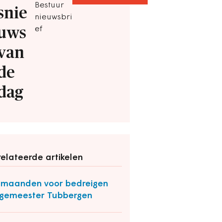
Bestuur
snie
nieuwsbri
uws
ef
van
de
dag
elateerde artikelen
f maanden voor bedreigen
gemeester Tubbergen