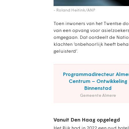
- Roland Heitink/ANP
Toen inwoners van het Twentse d
van een opvang voor asielzoeker
omgegaan. Dat oordeelt de Nati
klachten ‘onbehoorlijk heeft beha
geluisterd’.
Programmadirecteur Alme
Centrum – Ontwikkeling
Binnenstad
Gemeente Almere
Vanuit Den Haag opgelegd
Het Rijk had in 2022 een oud hot