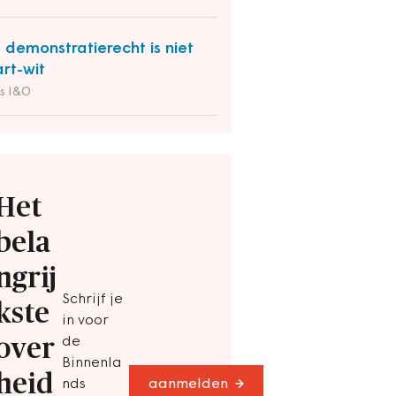
 demonstratierecht is niet
rt-wit
s I&O
Het
bela
ngrij
Schrijf je
kste
in voor
over
de
Binnenla
heid
nds
aanmelden