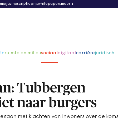
 magazine
scriptieprijs
whitepapers
meer
ën
ruimte en milieu
sociaal
digitaal
carrière
juridisch
n: Tubbergen
iet naar burgers
gegaan met klachten van inwoners over de koms