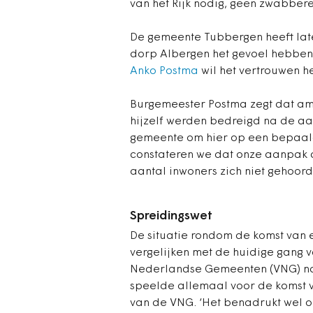
van het Rijk nodig, geen zwabbere
De gemeente Tubbergen heeft late
dorp Albergen het gevoel hebben d
Anko Postma
wil het vertrouwen her
Burgemeester Postma zegt dat a
hijzelf werden bedreigd na de a
gemeente om hier op een bepaald
constateren we dat onze aanpak a
aantal inwoners zich niet gehoord 
Spreidingswet
De situatie rondom de komst van e
vergelijken met de huidige gang v
Nederlandse Gemeenten (VNG) na
speelde allemaal voor de komst v
van de VNG. ‘Het benadrukt wel 