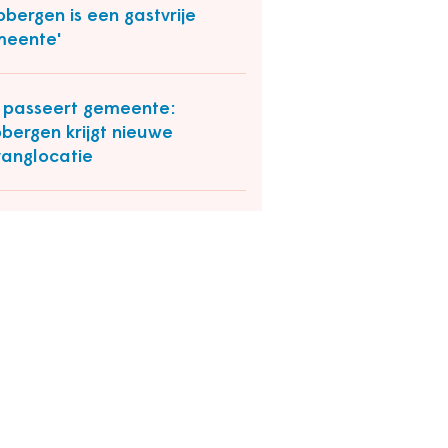
bbergen is een gastvrije
meente'
k passeert gemeente:
bergen krijgt nieuwe
anglocatie