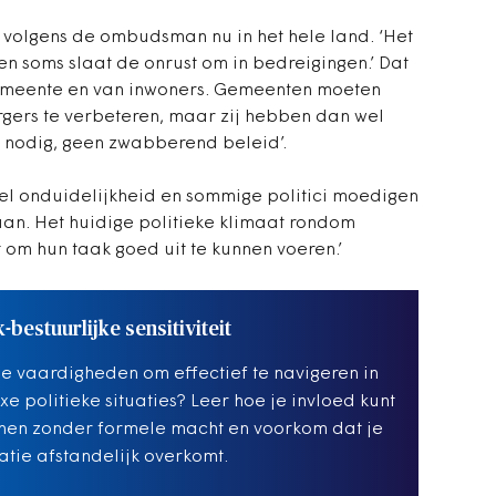
 volgens de ombudsman nu in het hele land. ‘Het
en soms slaat de onrust om in bedreigingen.’ Dat
emeente en van inwoners. Gemeenten moeten
gers te verbeteren, maar zij hebben dan wel
jk nodig, geen zwabberend beleid’.
veel onduidelijkheid en sommige politici moedigen
an. Het huidige politieke klimaat rondom
om hun taak goed uit te kunnen voeren.’
k-bestuurlijke sensitiviteit
de vaardigheden om effectief te navigeren in
e politieke situaties? Leer hoe je invloed kunt
nen zonder formele macht en voorkom dat je
atie afstandelijk overkomt.