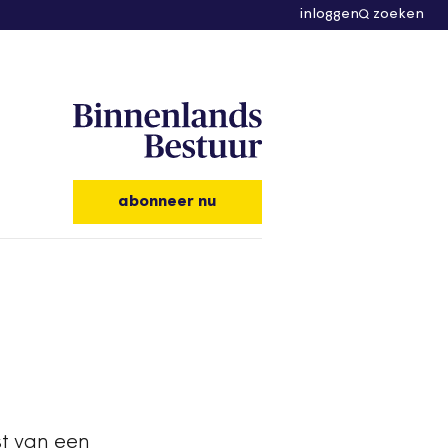
inloggen
zoeken
abonneer nu
t van een