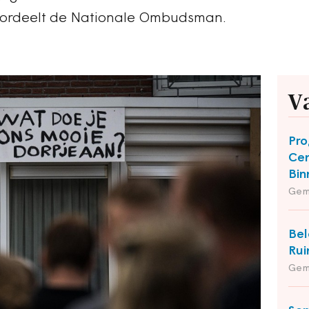
 oordeelt de Nationale Ombudsman.
V
Pro
Cen
Bin
Gem
Bel
Rui
Gem