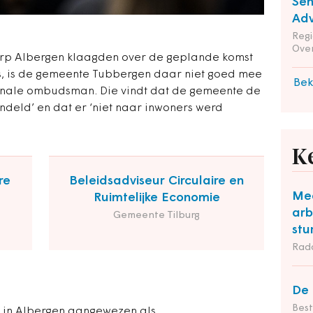
Sen
Adv
Reg
Ove
orp Albergen klaagden over de geplande komst
s, is de gemeente Tubbergen daar niet goed mee
Bek
onale ombudsman. Die vindt dat de gemeente de
ndeld’ en dat er ‘niet naar inwoners werd
K
re
Beleidsadviseur Circulaire en
Mee
Ruimtelijke Economie
arb
Gemeente Tilburg
stu
Rad
De 
Bes
el in Albergen aangewezen als