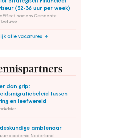
ior Strategisch Financieel
iseur (32-36 uur per week)
ioEffect namens Gemeente
rbetuwe
ijk alle vacatures
ennispartners
r dan grip:
eidsmigratiebeleid tussen
ring en leefwereld
arAdvies
deskundige ambtenaar
tuursacademie Nederland