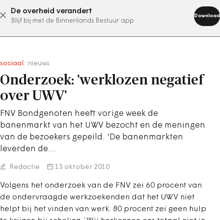
De overheid verandert
abonneer nu
Download
Blijf bij met de Binnenlands Bestuur app
sociaal
/
nieuws
Onderzoek: 'werklozen negatief
over UWV'
FNV Bondgenoten heeft vorige week de
banenmarkt van het UWV bezocht en de meningen
van de bezoekers gepeild. 'De banenmarkten
leverden de…
Redactie
13 oktober 2010
Volgens het onderzoek van de FNV zei 60 procent van
de ondervraagde werkzoekenden dat het UWV niet
helpt bij het vinden van werk. 80 procent zei geen hulp