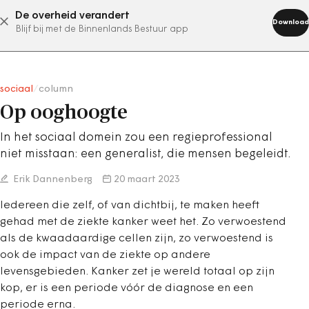
De overheid verandert
abonneer nu
Download
Blijf bij met de Binnenlands Bestuur app
sociaal
/
column
Op ooghoogte
In het sociaal domein zou een regieprofessional
niet misstaan: een generalist, die mensen begeleidt.
Erik Dannenberg
20 maart 2023
Iedereen die zelf, of van dichtbij, te maken heeft
gehad met de ziekte kanker weet het. Zo verwoestend
als de kwaadaardige cellen zijn, zo verwoestend is
ook de impact van de ziekte op andere
levensgebieden. Kanker zet je wereld totaal op zijn
kop, er is een periode vóór de diagnose en een
periode erna.