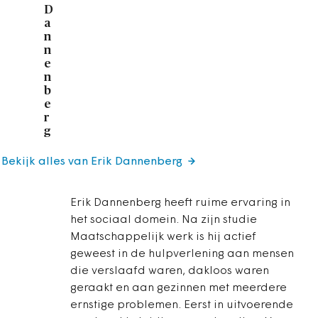
D
a
n
n
e
n
b
e
r
g
Bekijk alles van Erik Dannenberg
Erik Dannenberg heeft ruime ervaring in
het sociaal domein. Na zijn studie
Maatschappelijk werk is hij actief
geweest in de hulpverlening aan mensen
die verslaafd waren, dakloos waren
geraakt en aan gezinnen met meerdere
ernstige problemen. Eerst in uitvoerende