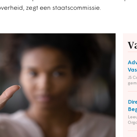
verheid, zegt een staatscommissie.
V
Adv
Va
JS C
gem
Dir
Beg
Leeu
Orga