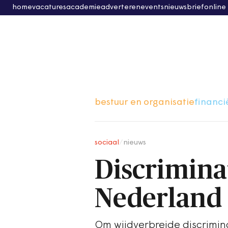
home
vacatures
academie
adverteren
events
nieuwsbrief
online
bestuur en organisatie
financi
sociaal
/
nieuws
Discriminat
Nederland
Om wijdverbreide discrimin