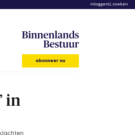
inloggen
zoeken
abonneer nu
 in
klachten