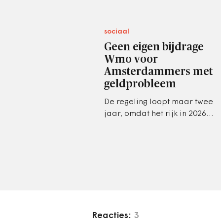
sociaal
Geen eigen bijdrage
Wmo voor
Amsterdammers met
geldprobleem
De regeling loopt maar twee
jaar, omdat het rijk in 2026
de eerder afgeschafte
inkomensafhankelijke eigen
bijdrage weer invoert.
Reacties:
3