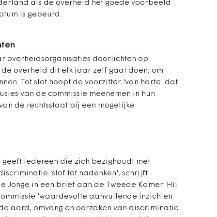
ederland als de overheid het goede voorbeeld
uotum is gebeurd.
hten
r overheidsorganisaties doorlichten op
 de overheid dit elk jaar zelf gaat doen, om
nnen. Tot slot hoopt de voorzitter 'van harte' dat
lusies van de commissie meenemen in hun
an de rechtsstaat bij een mogelijke
geeft iedereen die zich bezighoudt met
scriminatie 'stof tot nadenken', schrijft
e Jonge in een brief aan de Tweede Kamer. Hij
ommissie 'waardevolle aanvullende inzichten
e aard, omvang en oorzaken van discriminatie