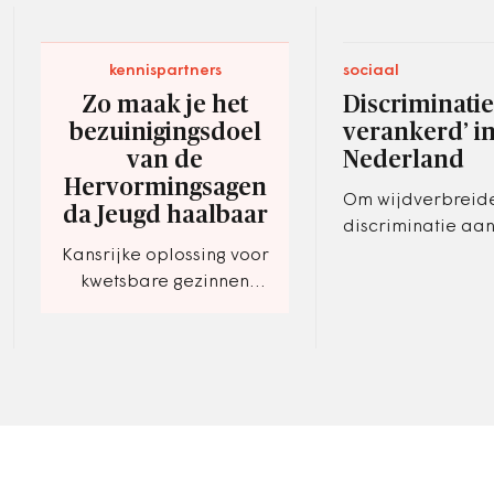
kennispartners
sociaal
Zo maak je het
Discriminatie
bezuinigingsdoel
verankerd’ i
van de
Nederland
Hervormingsagen
Om wijdverbreid
da Jeugd haalbaar
discriminatie aa
moeten mensen m
Kansrijke oplossing voor
klachten kunnen 
kwetsbare gezinnen
tegen de overheid
door nieuwe aanpak.
staatscommissie.