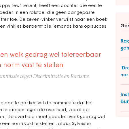
appy few" rekent, heeft een dochter die een te
moeder in een rolstoel die geen aangepaste
zitter toe. De zeven-vinker verwijst naar een boek
Ger
even vinkjes benoemt die iemands kans op succes
Rac
ge
en welk gedrag wel tolereerbaar
n norm vast te stellen
'Dr
nor
scommissie tegen Discriminatie en Racisme
Ins
Bui
e aan te pakken wil de commissie dat het
n te dienen tegen de overheid, zodat de
n. 'De overheid moet bepalen welk gedrag wel
 een norm vast te stellen', aldus Sylvester.