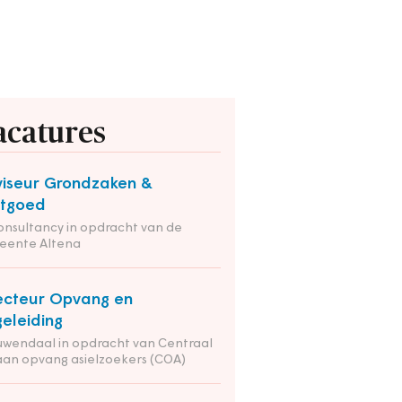
acatures
iseur Grondzaken &
stgoed
onsultancy in opdracht van de
eente Altena
ecteur Opvang en
eleiding
wendaal in opdracht van Centraal
an opvang asielzoekers (COA)