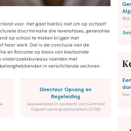
Gem
Alg
Wijk
rland voor. Het gaat hierbij niet om op zichzelf
turele discriminatie die levensfases, generaties
Bek
mand op school te maken krijgen met
 of haar werk. Dat is de conclusie van de
atie en Racisme op basis van bestaande
ee onderzoeksbureaus voerden met
K
belanghebbenden in verschillende sectoren.
Een
dan
Directeur Opvang en
Van
Begeleiding
de
Leeuwendaal in opdracht van Centraal
Orgaan opvang asielzoekers (COA)