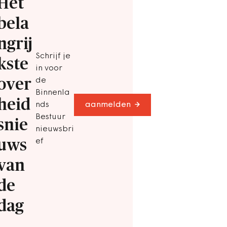
Het
bela
ngrij
Schrijf je
kste
in voor
over
de
Binnenla
heid
nds
aanmelden
Bestuur
snie
nieuwsbri
uws
ef
van
de
dag