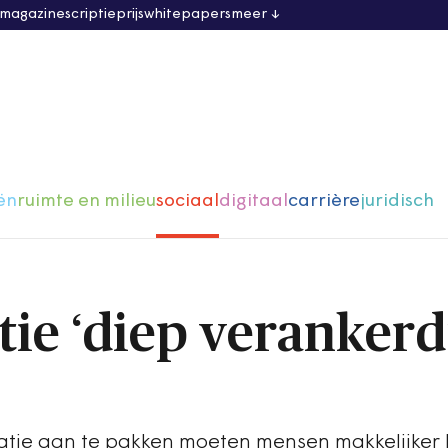
 magazine
scriptieprijs
whitepapers
meer
ën
ruimte en milieu
sociaal
digitaal
carrière
juridisch
ie ‘diep verankerd’
atie aan te pakken moeten mensen makkelijker 