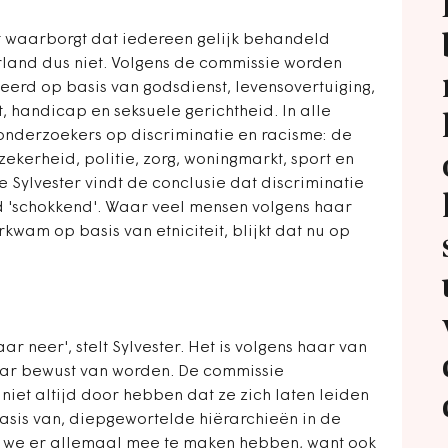
et waarborgt dat iedereen gelijk behandeld
land dus niet. Volgens de commissie worden
erd op basis van godsdienst, levensovertuiging,
t, handicap en seksuele gerichtheid. In alle
 onderzoekers op discriminatie en racisme: de
ekerheid, politie, zorg, woningmarkt, sport en
e Sylvester vindt de conclusie dat discriminatie
d 'schokkend'. Waar veel mensen volgens haar
rkwam op basis van etniciteit, blijkt dat nu op
ar neer', stelt Sylvester. Het is volgens haar van
ar bewust van worden. De commissie
iet altijd door hebben dat ze zich laten leiden
sis van, diepgewortelde hiërarchieën in de
t we er allemaal mee te maken hebben, want ook