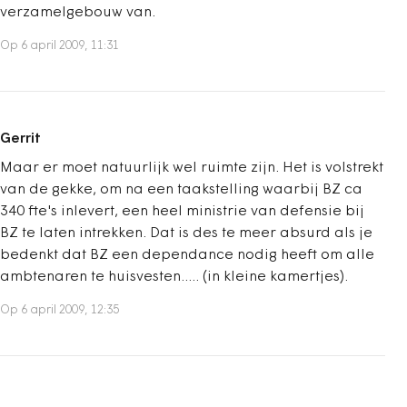
verzamelgebouw van.
Op 6 april 2009, 11:31
Gerrit
Maar er moet natuurlijk wel ruimte zijn. Het is volstrekt
van de gekke, om na een taakstelling waarbij BZ ca
340 fte's inlevert, een heel ministrie van defensie bij
BZ te laten intrekken. Dat is des te meer absurd als je
bedenkt dat BZ een dependance nodig heeft om alle
ambtenaren te huisvesten..... (in kleine kamertjes).
Op 6 april 2009, 12:35