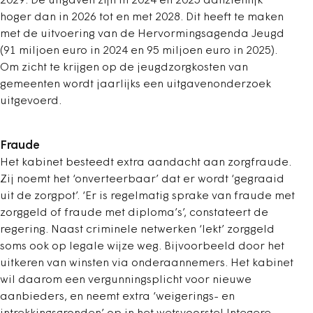
2029. De uitgaven zĳn in 2024 en 2025 aanzienlĳk
hoger dan in 2026 tot en met 2028. Dit heeft te maken
met de uitvoering van de Hervormingsagenda Jeugd
(91 miljoen euro in 2024 en 95 miljoen euro in 2025).
Om zicht te krĳgen op de jeugdzorgkosten van
gemeenten wordt jaarlĳks een uitgavenonderzoek
uitgevoerd.
Fraude
Het kabinet besteedt extra aandacht aan zorgfraude.
Zij noemt het ‘onverteerbaar’ dat er wordt ‘gegraaid
uit de zorgpot’. ‘Er is regelmatig sprake van fraude met
zorggeld of fraude met diploma’s’, constateert de
regering. Naast criminele netwerken ‘lekt’ zorggeld
soms ook op legale wĳze weg. Bijvoorbeeld door het
uitkeren van winsten via onderaannemers. Het kabinet
wil daarom een vergunningsplicht voor nieuwe
aanbieders, en neemt extra ‘weigerings- en