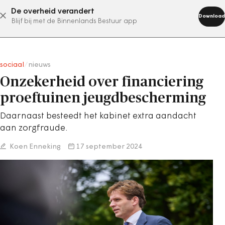
De overheid verandert
abonneer nu
Download
Blijf bij met de Binnenlands Bestuur app
sociaal
/
nieuws
Onzekerheid over financiering
proeftuinen jeugdbescherming
Daarnaast besteedt het kabinet extra aandacht
aan zorgfraude.
Koen Enneking
17 september 2024