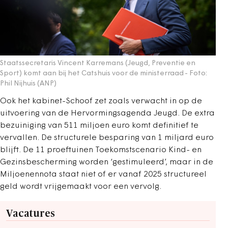
Staatssecretaris Vincent Karremans (Jeugd, Preventie en
Sport) komt aan bij het Catshuis voor de ministerraad
- Foto:
Phil Nijhuis (ANP)
Ook het kabinet-Schoof zet zoals verwacht in op de
uitvoering van de Hervormingsagenda Jeugd. De extra
bezuiniging van 511 miljoen euro komt definitief te
vervallen. De structurele besparing van 1 miljard euro
blijft. De 11 proeftuinen Toekomstscenario Kind- en
Gezinsbescherming worden ‘gestimuleerd’, maar in de
Miljoenennota staat niet of er vanaf 2025 structureel
geld wordt vrijgemaakt voor een vervolg.
Vacatures